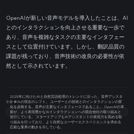
OpenAIが新しい音声モデルを導入したことは、AI
とのインタラクションを向上させる重要な一歩で
あり、音声を複雑なタスクの主要なインタフェー
スとして位置付けています。しかし、翻訳品質の
課題が残っており、音声技術の改良の必要性が依
然として示されています。
2025年に向けたAIと自然言語処理のトレンドに沿った、音声アシスタ
ントへの現在のシフト。 ユーザーとの技術とのインタラクションの変
관련 태그
化を反映する、音声が主要なインタフェースであること。 OpenAIの革
新が、より表現豊かなAIインタラクションへの競合他社の取り組みと
並行している。 スタートアップもAIアシスタントの表現力を高める取
り組みを行っており、より自然なユーザーエクスペリエンスを求める
広範な業界の動きを示している。