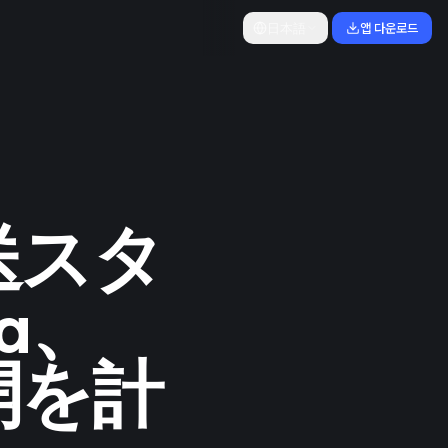
日本語
앱 다운로드
送スタ
a、
開を計