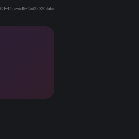
891-42de-ac15-8ed2d020dabd