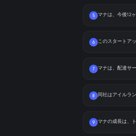
マナは、今後12
5
このスタートアッ
6
マナは、配達サ
7
同社はアイルラ
8
マナの成長は、ト
9