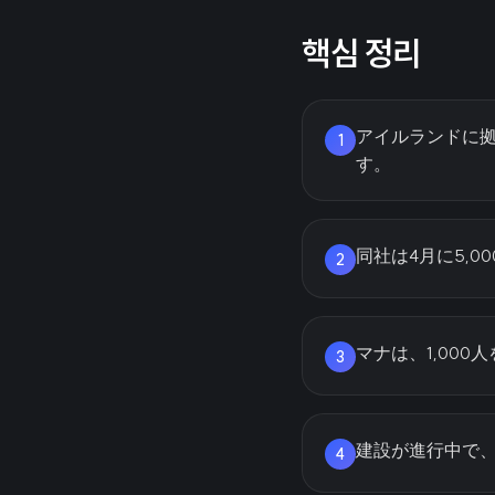
핵심 정리
アイルランドに拠
1
す。
同社は4月に5,
2
マナは、1,00
3
建設が進行中で、
4