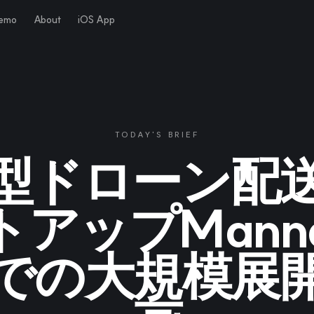
Demo
About
iOS App
TODAY'S BRIEF
型ドローン配
トアップMann
での大規模展