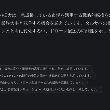
Aeroの拡大は、急成長している市場を活用する戦略的転換
、業界大手と競争する機会を迎えています。タルサへの
ョンとともに変化する中、ドローン配送の可能性を示し
は、規制の変化と消費者の需要に牽引されて急速に成長しています。
zonやZiplineなどの既存の企業と競合する戦略的な動きを示しています。
り好条件となり、ドローン配達サービスの成長を支援しています。
の参入は、自律配達ソリューションへの投資という広い動向と一致しています。