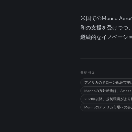
米国でのManna 
和の支援を受けつつ
継続的なイノベーシ
관련 태그
アメリカのドローン配達市場
Mannaの方針転換は、Ama
2021年以降、規制環境がよ
Mannaのアメリカ市場へ