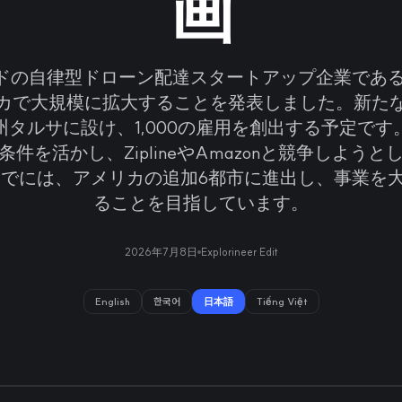
画
の自律型ドローン配達スタートアップ企業であるMan
カで大規模に拡大することを発表しました。新た
州タルサに設け、1,000の雇用を創出する予定です
件を活かし、ZiplineやAmazonと競争しよう
末までには、アメリカの追加6都市に進出し、事業を
ることを目指しています。
2026年7月8日
Explorineer Edit
English
한국어
日本語
Tiếng Việt