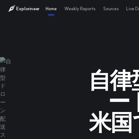
Explorineer
Home
Weekly Reports
Sources
Live 
自律
ー
米国