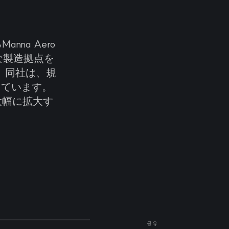
na Aero
な製造拠点を
。同社は、規
としています。
大幅に拡大す
공유