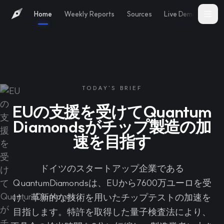
Home
Weekly Reports
Sources
Live Demo
Abo
TODAY'S BRIEF
EUの支援を受けてQuantum
Diamondsがチップ製造の加
速を目指す
ドイツのスタートアップ企業である
QuantumDiamondsは、EUから7600万ユーロを受
け、革新的な技術を用いたチップテストの加速を
目指します。特許を取得した量子検査法により、