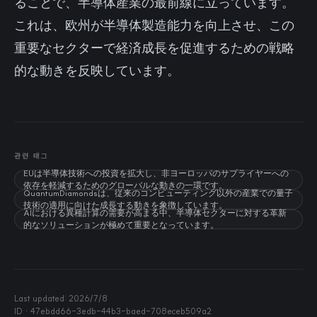
ることで、半導体産業の最前線に立っています。
これは、欧州が半導体製造能力を向上させ、この
重要なセクターで経済成長を促進するための戦略
的な動きを反映しています。
관련 태그
EUは半導体技術への投資を拡大し、非ヨーロッパのサプライヤーへの
依存を軽減するためのグローバルな動きの一環です。
QuantumDiamondsは、従来のコンピューティング以外の産業での量子
技術の適用に向けた成長する動きを象徴しています。
AIにおける異種計算の需要が高まる中、半導体セクターに対する革新
的なソリューションが極めて重要となっています。
Last updated:
2026/7/8
ID ·
47ebdd66-3edb-44b3-baed-708eceb509a2