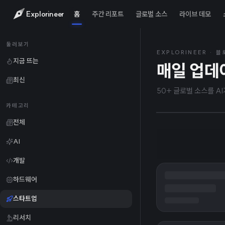
Explorineer
홈
주간 리포트
글로벌 소스
라이브 데모
2026
TODAY
둘러보기
Open
EXPLORINEER · 
지금 뜨는
매일 업데
했다고
최신
50+ 글로벌 소스를 A
카테고리
전체
AI
개발
하드웨어
스타트업
리서치