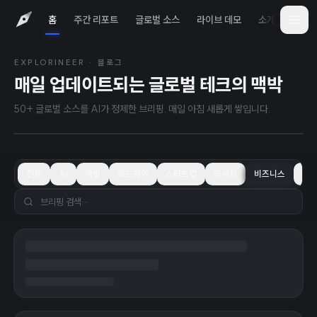
홈
주간 리포트
글로벌 소스
라이브 데모
소개
iOS 
EXPLORINEER · 블로그
2026년 8월 7일
TODAY
매일 업데이트되는 글로벌 테크의 맥박
OpenAI, 보안 우려로 Astra 모델 개발 속
도 조절했다고 밝혀
50+ 글로벌 소스를 AI가 정제한 브리핑. 매일 아침 새롭게 쌓입니다.
전체
AI
개발
하드웨어
스타트업
리서치
비즈니스
학