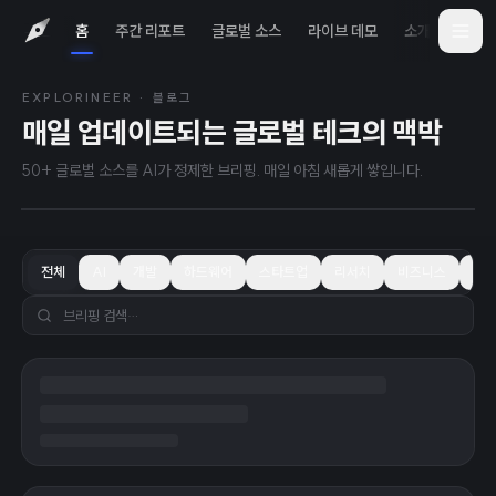
홈
주간 리포트
글로벌 소스
라이브 데모
소개
iOS 
EXPLORINEER · 블로그
2026년 8월 8일
TODAY
매일 업데이트되는 글로벌 테크의 맥박
X, '부적절한' 수익 분배 프로그램을 오리지
널 콘텐츠 보상으로 교체
50+ 글로벌 소스를 AI가 정제한 브리핑. 매일 아침 새롭게 쌓입니다.
전체
AI
개발
하드웨어
스타트업
리서치
비즈니스
학