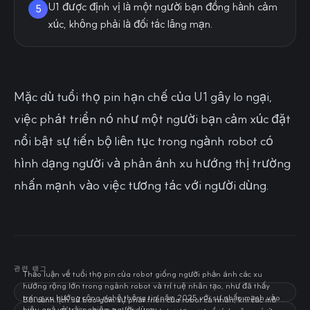
U1 được định vị là một người bạn đồng hành cảm
5
xúc, không phải là đối tác lãng mạn.
Mặc dù tuổi thọ pin hạn chế của U1 gây lo ngại,
việc phát triển nó như một người bạn cảm xúc đặt
nổi bật sự tiến bộ liên tục trong ngành robot có
hình dạng người và phản ánh xu hướng thị trường
nhấn mạnh vào việc tương tác với người dùng.
관련 태그
Thảo luận về tuổi thọ pin của robot giống người phản ánh các xu
hướng rộng lớn trong ngành robot và trí tuệ nhân tạo, như đã thấy
trong xu hướng công nghệ thông tin năm 2025 với sự nhấn mạnh vào
Bối cảnh lịch sử bao gồm sự phát triển của robot cá nhân, khi các mô
hiệu quả và trải nghiệm người dùng.