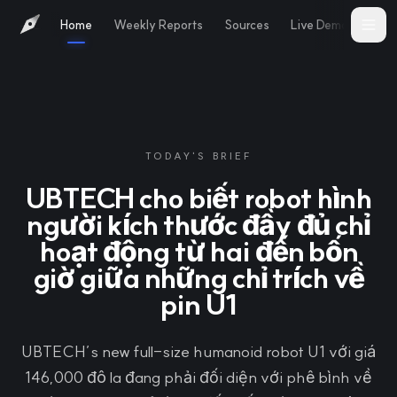
Home
Weekly Reports
Sources
Live Demo
Abo
TODAY'S BRIEF
UBTECH cho biết robot hình
người kích thước đầy đủ chỉ
hoạt động từ hai đến bốn
giờ giữa những chỉ trích về
pin U1
UBTECH’s new full-size humanoid robot U1 với giá
146,000 đô la đang phải đối diện với phê bình về