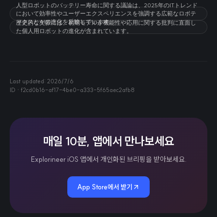
人型ロボットのバッテリー寿命に関する議論は、2025年のITトレンド
において効率性やユーザーエクスペリエンスを強調する広範なロボテ
ィクスとAIの進化を反映しています。
歴史的な文脈には、初期モデルが機能性や応用に関する批判に直面し
た個人用ロボットの進化が含まれています。
Last updated:
2026/7/6
ID ·
f2cd0b16-af17-4be0-a333-5f65aec2afb8
매일 10분, 앱에서 만나보세요
Explorineer iOS 앱에서 개인화된 브리핑을 받아보세요.
App Store에서 받기