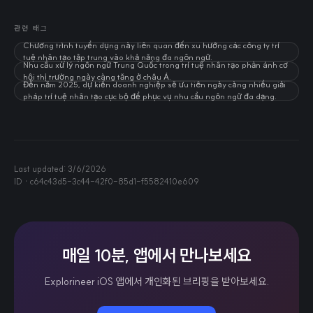
관련 태그
Chương trình tuyển dụng này liên quan đến xu hướng các công ty trí
tuệ nhân tạo tập trung vào khả năng đa ngôn ngữ.
Nhu cầu xử lý ngôn ngữ Trung Quốc trong trí tuệ nhân tạo phản ánh cơ
hội thị trường ngày càng tăng ở châu Á.
Đến năm 2025, dự kiến doanh nghiệp sẽ ưu tiên ngày càng nhiều giải
pháp trí tuệ nhân tạo cục bộ để phục vụ nhu cầu ngôn ngữ đa dạng.
Last updated:
3/6/2026
ID ·
c64c43d5-3c44-42f0-85d1-f5582410e609
매일 10분, 앱에서 만나보세요
Explorineer iOS 앱에서 개인화된 브리핑을 받아보세요.