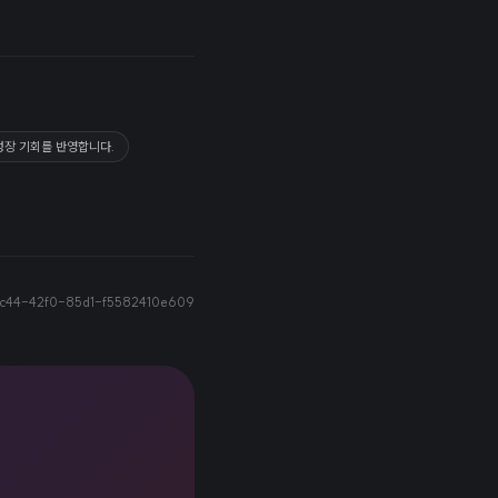
성장 기회를 반영합니다.
c44-42f0-85d1-f5582410e609