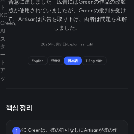
合意に達しました。広告にはGreenの作品の改変
版が使用されていましたが、Greenの批判を受け
て、Artisanは広告を取り下げ、両者は問題を和解
しました。
2026年5月31日
Explorineer Edit
English
한국어
日本語
Tiếng Việt
핵심 정리
KC Greenは、彼の許可なしにArtisanが彼の作
1