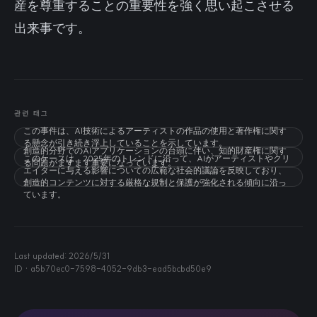
産を尊重することの重要性を強く思い起こさせる
出来事です。
관련 태그
この事件は、AI技術によるアーティストの作品の使用と著作権に関す
る懸念が引き続き浮上していることを示しています。
創造的分野でのAIアプリケーションの台頭に伴い、知的財産権に関す
このケースは、2025年のトレンドに沿って、AIがアーティストやクリ
る問題がますます重要になっています。
エイターに与える影響についての広範な社会的議論を反映しており、
創造的コンテンツに対する厳格な規制と保護が強化される傾向に沿っ
ています。
Last updated:
2026/5/31
ID ·
a5b70ec0-7598-4052-9db3-ead5bcbd50e9