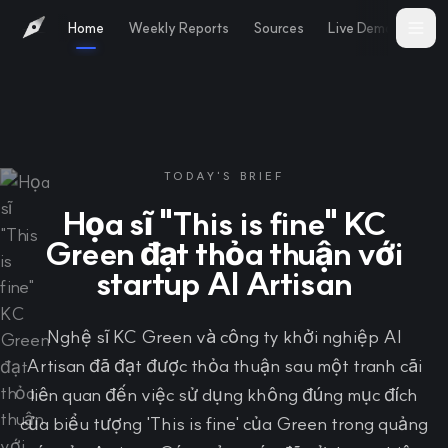
Home
Weekly Reports
Sources
Live Demo
Abo
TODAY'S BRIEF
Họa sĩ "This is fine" KC
Green đạt thỏa thuận với
startup AI Artisan
Nghệ sĩ KC Green và công ty khởi nghiệp AI
Artisan đã đạt được thỏa thuận sau một tranh cãi
liên quan đến việc sử dụng không đúng mục đích
của biểu tượng 'This is fine' của Green trong quảng