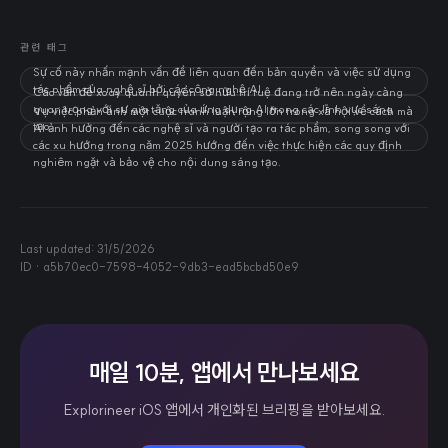
관련 태그
Sự cố này nhấn mạnh vấn đề liên quan đến bản quyền và việc sử dụng
tác phẩm của nghệ sĩ bởi các công nghệ AI.
Các vấn đề xoay quanh quyền sở hữu trí tuệ đang trở nên ngày càng
quan trọng với sự gia tăng của ứng dụng AI trong các lĩnh vực sáng
Vụ việc phản ánh một cuộc tranh luận rộng lớn trong xã hội về cách mà
tạo.
AI ảnh hưởng đến các nghệ sĩ và người tạo ra tác phẩm, song song với
các xu hướng trong năm 2025 hướng đến việc thực hiện các quy định
nghiêm ngặt và bảo vệ cho nội dung sáng tạo.
Last updated:
31/5/2026
ID ·
a5b70ec0-7598-4052-9db3-ead5bcbd50e9
매일 10분, 앱에서 만나보세요
Explorineer iOS 앱에서 개인화된 브리핑을 받아보세요.