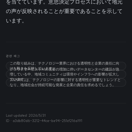
を当てています。意思決定プロセスにおいて地元
の声が反映されることが重要であることを示して
います。
관련 태그
この取り組みは、テクノロジー業界における透明性と企業の責任に向
けた動きを反映しています。
クラウドサービスやAIの需要の増加に伴いデータセンターの建設が急
増している中、地域コミュニティは環境やインフラへの影響が拡大し
ています。
2025年には、テクノロジーの影響に対する透明性が重要なトレンドと
なり、地域社会が持続可能な発展と企業の責任を求めるでしょう。
Last updated:
2026/5/31
ID ·
a3db80d6-3212-44ce-be94-251cf216a191