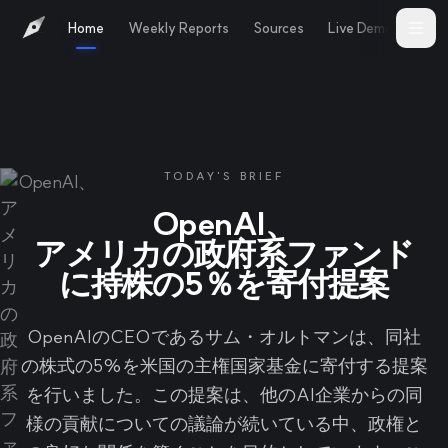
Home
Weekly Reports
Sources
Live Demo
Abo
TODAY'S BRIEF
OpenAI、
アメリカの政府系ファンド
に持株の5％を寄付提案
OpenAIのCEOであるサム・オルトマンは、同社
の株式の5%を米国の主権国家基金に寄付する提案
を行いました。この提案は、他のAI企業からの同
様の貢献についての議論が続いている中、政権と