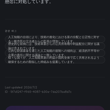
懸念に対処しています。
관련 태그
人工知能の台頭により、技術の進化における富の分配と公正性に対す
る一般市民や立法者からの監視が増加しています。
歴史的な前例には、技術革新からの公共所有権や利益配分に関する議
論が含まれています。
公的な財源基金を通じた人工知能の規制への傾向は、経済的不平等や
企業の責任に関する議論と一致しています。
様々な国々が、人工知能革新の利益が国民全体で広く共有されるよう
確保するための類似した枠組みを提案しています。
Last updated:
2026/7/2
ID ·
5f7d1247-f965-4087-b30a-7da207ba8d7c