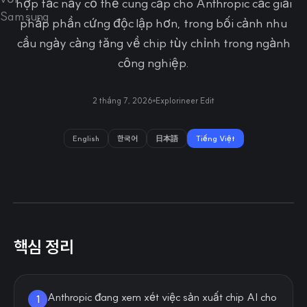
hợp tác này có thể cung cấp cho Anthropic các giải
pháp phần cứng độc lập hơn, trong bối cảnh nhu
cầu ngày càng tăng về chip tùy chỉnh trong ngành
công nghiệp.
2 tháng 7, 2026
Explorineer Edit
English
한국어
日本語
Tiếng Việt
핵심 정리
Anthropic đang xem xét việc sản xuất chip AI cho
1