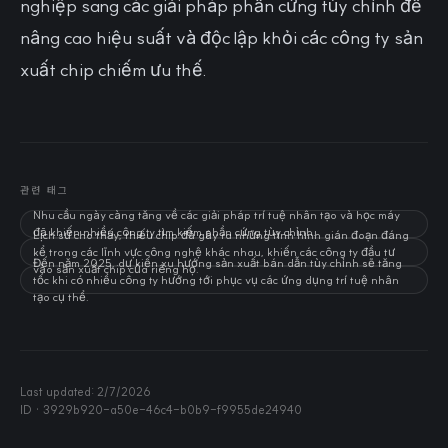
nghiệp sang các giải pháp phần cứng tùy chỉnh để
nâng cao hiệu suất và độc lập khỏi các công ty sản
xuất chip chiếm ưu thế.
관련 태그
Nhu cầu ngày càng tăng về các giải pháp trí tuệ nhân tạo và học máy
đã khiến nhiều công ty tìm kiếm phần cứng tùy chỉnh.
Lịch sử cho thấy, thiếu chip đã gây ra những tình hình gián đoạn đáng
kể trong các lĩnh vực công nghệ khác nhau, khiến các công ty đầu tư
Đến năm 2025, dự kiến xu hướng sản xuất bán dẫn tùy chỉnh sẽ tăng
vào sản xuất chip của riêng họ.
tốc khi có nhiều công ty hướng tới phục vụ các ứng dụng trí tuệ nhân
tạo cụ thể.
Last updated:
2/7/2026
ID ·
3929b920-a50e-46c4-b0b9-f9955de24940