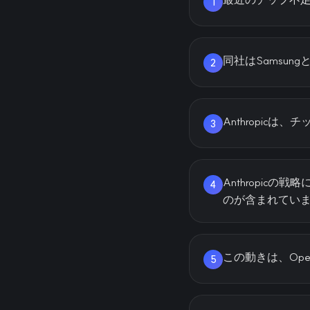
1
同社はSamsu
2
Anthropi
3
Anthropi
4
のが含まれてい
この動きは、Op
5