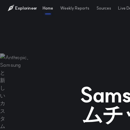
Explorineer
Home
Weekly Reports
Sources
Live 
Sam
ムチ