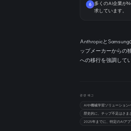
多くのAI企業が
6
求しています。
AnthropicとS
ップメーカーからの
への移行を強調して
관련 태그
AIや機械学習ソリューショ
歴史的に、チップ不足はさま
2025年までに、特定のAI