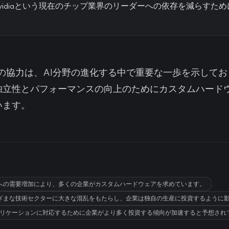
Nvidiaという現在のチップ業界のリーダーへの依存を減らすた
amsungの協力は、AI分野の進化する中で重要な一歩を示し
独立性とパフォーマンスの向上のためにカスタムハード
います。
ンへの需要増加により、多くの企業がカスタムハードウェアを求めています。
ざまな技術セクターに大きな混乱をもたらし、企業は独自の生産に投資するように
アプリケーションに対応するために企業がより多く投資する傾向が加速すると予想され