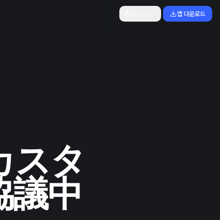
日本語
앱 다운로드
いカスタ
協議中