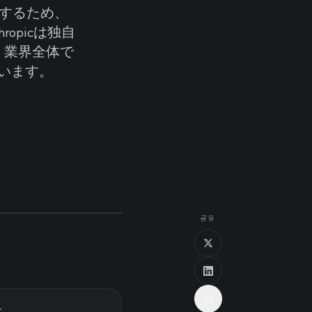
応するため、
opicは独自
、業界全体で
います。
공유
す。