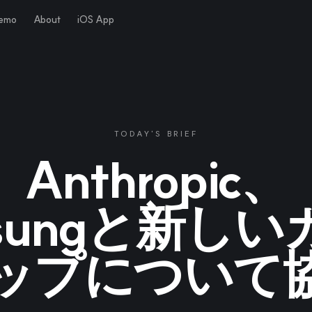
Demo
About
iOS App
TODAY'S BRIEF
Anthropic、
sungと新し
ップについて