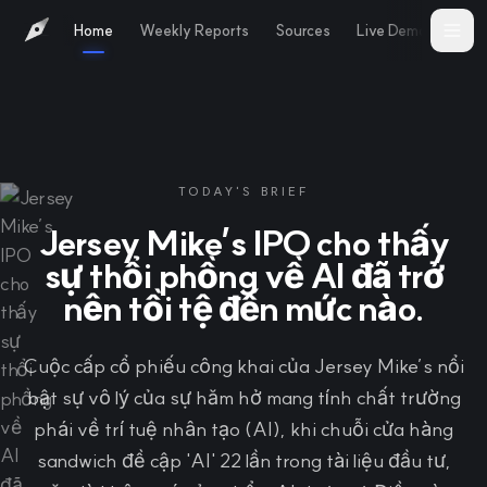
Home
Weekly Reports
Sources
Live Demo
Abo
TODAY'S BRIEF
Jersey Mike’s IPO cho thấy
sự thổi phồng về AI đã trở
nên tồi tệ đến mức nào.
Cuộc cấp cổ phiếu công khai của Jersey Mike’s nổi
bật sự vô lý của sự hăm hở mang tính chất trường
phái về trí tuệ nhân tạo (AI), khi chuỗi cửa hàng
sandwich đề cập 'AI' 22 lần trong tài liệu đầu tư,