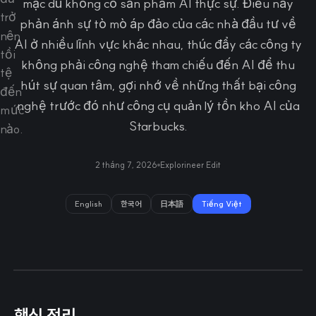
mặc dù không có sản phẩm AI thực sự. Điều này
phản ánh sự tò mò áp đảo của các nhà đầu tư về
AI ở nhiều lĩnh vực khác nhau, thúc đẩy các công ty
không phải công nghệ tham chiếu đến AI để thu
hút sự quan tâm, gợi nhớ về những thất bại công
nghệ trước đó như công cụ quản lý tồn kho AI của
Starbucks.
2 tháng 7, 2026
Explorineer Edit
English
한국어
日本語
Tiếng Việt
핵심 정리