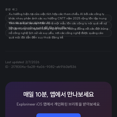
관련 태그
Xu hướng hiện tại của việc tích hợp các tham chiếu AI bởi các công ty
khác nhau phản ánh các xu hướng CNTT năm 2025 rộng lớn tập trung
vào các giải pháp dựa trên AI.
Tình hình của Jersey Mike mô tả một mẫu lớn các công ty nói quá về sự
liên quan của công nghệ để đảm bảo đầu tư.
Sự tập trung của ngành công nghệ vào AI tương đồng với các đợt bùng
nổ công nghệ lịch sử và suy yếu, nơi các công nghệ được quảng cáo
quá mức đã dẫn đến suy thoái đáng kể.
Last updated:
2/7/2026
ID ·
2178304a-5e28-4a06-9082-efc9160bf536
매일 10분, 앱에서 만나보세요
Explorineer iOS 앱에서 개인화된 브리핑을 받아보세요.