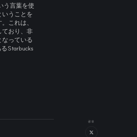
」という言葉を使
ということを
す。これは、
しており、非
となっている
arbucks
공유