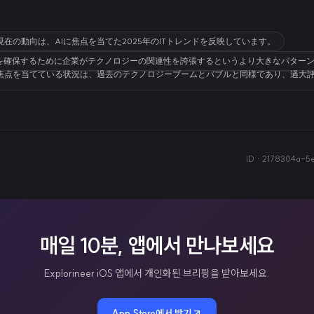
現在の動向は、AIに焦点を当てた2025年のITトレンドを反映しています。
況は、投資を確保するために企業がテクノロジーの関連性を誇張するというより大きなパタ
に焦点を当てている状況は、過去のテクノロジーブームとバブルと同様であり、過大
ID ·
2178304a-5
매일 10분, 앱에서 만나보세요
Explorineer iOS 앱에서 개인화된 브리핑을 받아보세요.
App Store에서 받기