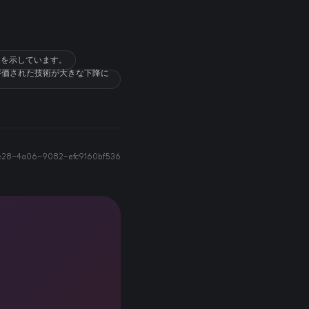
ーンを示しています。
評価された技術が大きな下降に
e28-4a06-9082-efc9160bf536