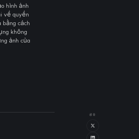
o hình ảnh
ại về quyền
a bằng cách
 dụng không
ụng ảnh của
공유