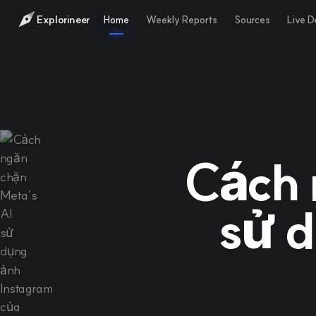
Explorineer
Home
Weekly Reports
Sources
Live 
Cách 
sử d