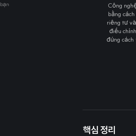
Công nghệ
bằng cách 
riêng tư v
điều chỉnh
đúng cách 
핵심 정리