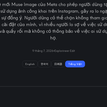
 mới Muse Image của Meta cho phép người dùng tạ
sử dụng ảnh công khai trên Instagram, gây ra lo ng
à sự đồng ý. Người dùng có thể chọn không tham gi
 cài đặt của mình, vì nhiều người lo sợ về việc sử
và quấy rối mà không có thông báo về việc ai sử d
họ.
9 tháng 7, 2026
Explorineer Edit
English
한국어
日本語
Tiếng Việt