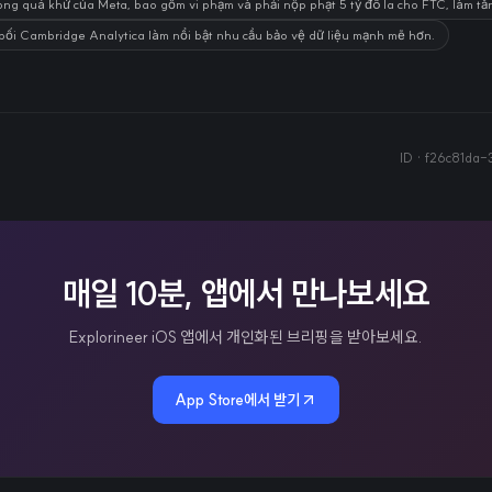
ong quá khứ của Meta, bao gồm vi phạm và phải nộp phạt 5 tỷ đô la cho FTC, làm tă
 bối Cambridge Analytica làm nổi bật nhu cầu bảo vệ dữ liệu mạnh mẽ hơn.
ID ·
f26c81da-
매일 10분, 앱에서 만나보세요
Explorineer iOS 앱에서 개인화된 브리핑을 받아보세요.
App Store에서 받기