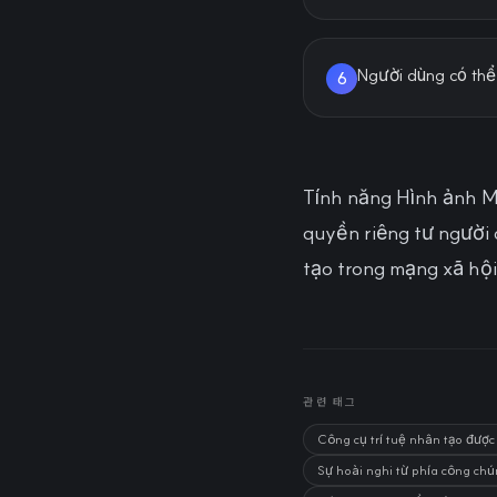
Người dùng có thể 
6
Tính năng Hình ảnh M
quyền riêng tư người 
tạo trong mạng xã hội
관련 태그
Công cụ trí tuệ nhân tạo được
Sự hoài nghi từ phía công chú