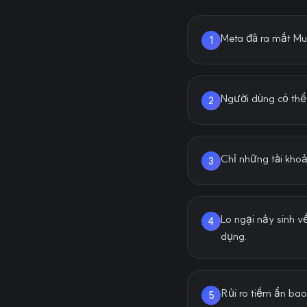
Meta đã ra mắt Mu
1
Người dùng có thể
2
Chỉ những tài khoản
3
Lo ngại nảy sinh v
4
dụng.
Rủi ro tiềm ẩn ba
5