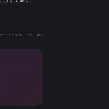
ng sự không tin tưởng.
3c45-4157-8a70-3579bf0ad4fc