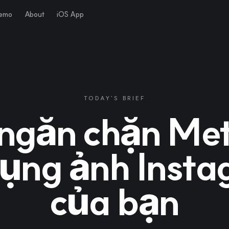
Demo
About
iOS App
TODAY'S BRIEF
ngăn chặn Met
ụng ảnh Inst
của bạn