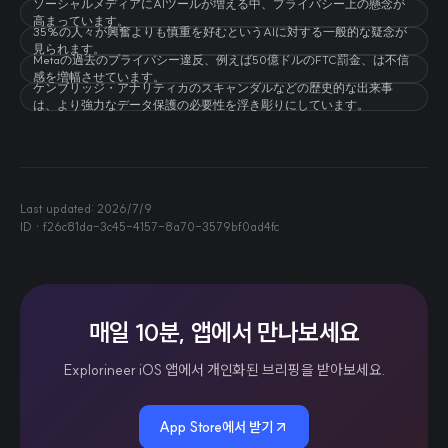
ソーシャルメディアにAIツールが増える中、プライバシー上の懸念が
高まっています。
35%の人々が興奮よりも慎重を好むというAIに対する一般的な疑念が
見られます。
Metaの過去のプライバシー違反、例えば50億ドルのFTC罰金、は不信
感を増幅させています。
ケンブリッジ・アナリティカのスキャンダルなどの歴史的な出来事
は、より強力なデータ保護の必要性を浮き彫りにしています。
Last updated:
2026/7/9
ID ·
f26c81da-3c45-4157-8a70-3579bf0ad4fc
매일 10분, 앱에서 만나보세요
Explorineer iOS 앱에서 개인화된 브리핑을 받아보세요.
App Store에서 받기