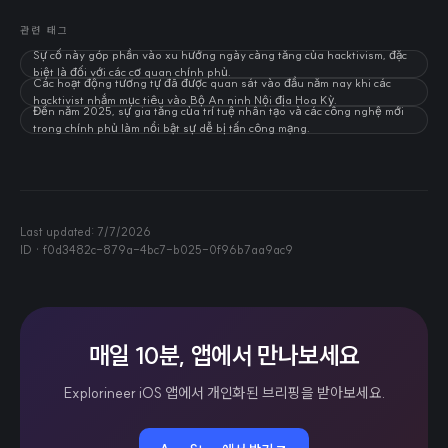
관련 태그
Sự cố này góp phần vào xu hướng ngày càng tăng của hacktivism, đặc
biệt là đối với các cơ quan chính phủ.
Các hoạt động tương tự đã được quan sát vào đầu năm nay khi các
hacktivist nhắm mục tiêu vào Bộ An ninh Nội địa Hoa Kỳ.
Đến năm 2025, sự gia tăng của trí tuệ nhân tạo và các công nghệ mới
trong chính phủ làm nổi bật sự dễ bị tấn công mạng.
Last updated:
7/7/2026
ID ·
f0d3482c-879a-4bc7-b025-0f96b7aa9ac9
매일 10분, 앱에서 만나보세요
Explorineer iOS 앱에서 개인화된 브리핑을 받아보세요.