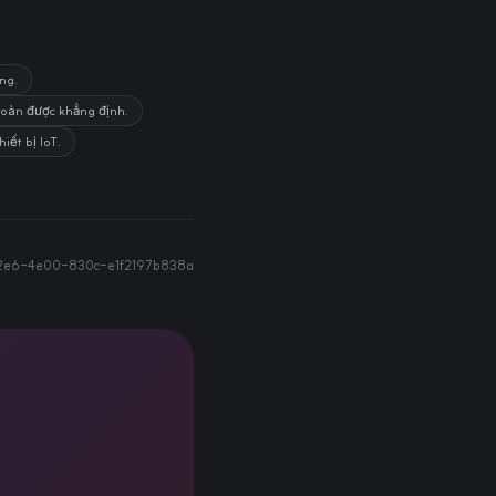
ăng.
 toàn được khẳng định.
iết bị IoT.
f2e6-4e00-830c-e1f2197b838a