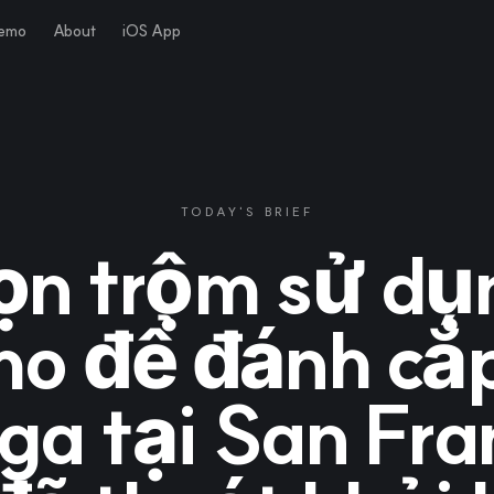
Demo
About
iOS App
TODAY'S BRIEF
ọn trộm sử dụ
 để đánh cắ
ga tại San Fra