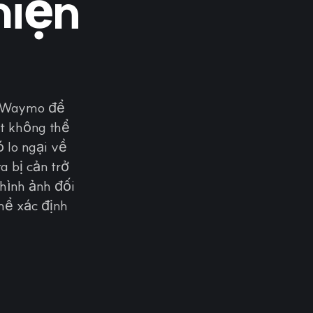
hiện
a Waymo để
át không thể
 lo ngại về
a bị cản trở
hình ảnh đối
hể xác định