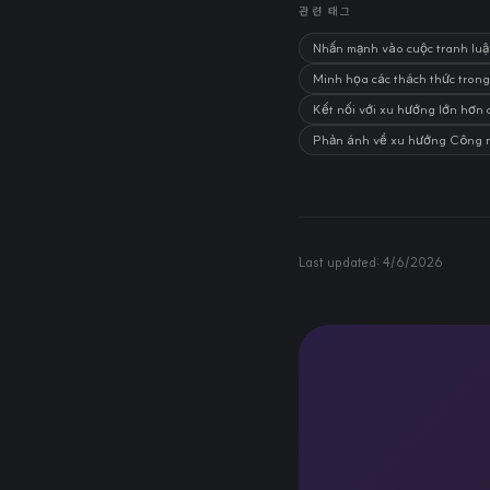
관련 태그
Nhấn mạnh vào cuộc tranh luận
Minh họa các thách thức trong 
Kết nối với xu hướng lớn hơn 
Phản ánh về xu hướng Công ngh
Last updated:
4/6/2026