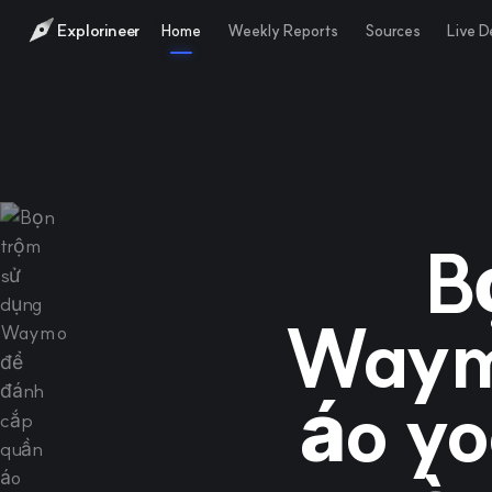
Explorineer
Home
Weekly Reports
Sources
Live 
B
Waymo
áo yo