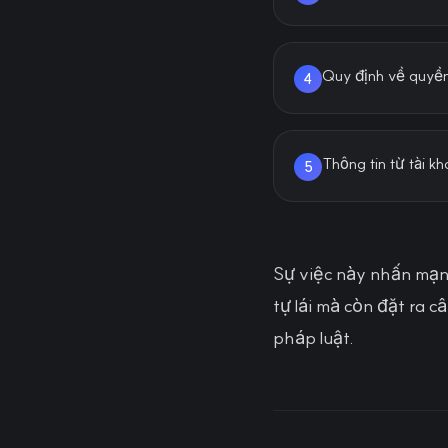
Quy định về quyền
4
Thông tin từ tài 
5
Sự việc này nhấn mạnh
tự lái mà còn đặt ra c
pháp luật.