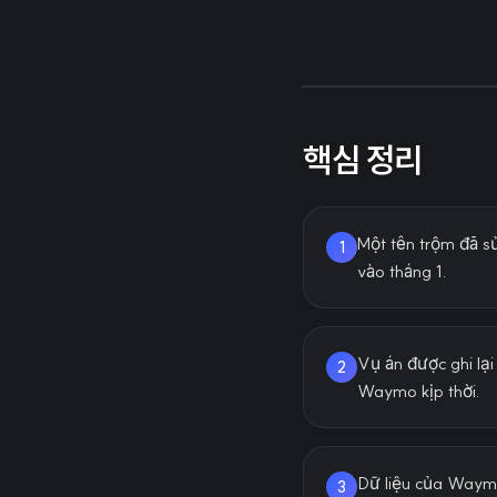
핵심 정리
Một tên trộm đã s
1
vào tháng 1.
Vụ án được ghi lạ
2
Waymo kịp thời.
Dữ liệu của Waymo
3