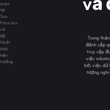
và 
Trong thá
đánh cắp qu
truy cập đ
việc robota
bởi việc dữ
tượng nghi