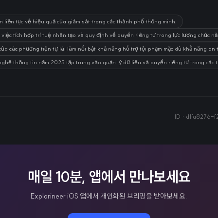
 liên tục về hiệu quả của giám sát trong các thành phố thông minh.
việc tích hợp trí tuệ nhân tạo và quy định về quyền riêng tư trong lực lượng chức n
của các phương tiện tự lái làm nổi bật khả năng hỗ trợ tội phạm mặc dù khẳ năng an
ệ thông tin năm 2025 tập trung vào quản lý dữ liệu và quyền riêng tư trong các th
ID ·
d1fa8276-
매일 10분, 앱에서 만나보세요
Explorineer iOS 앱에서 개인화된 브리핑을 받아보세요.