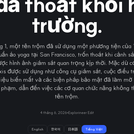
đã thoát khỏi 
trường.
ng 1, một tên trộm đã sử dụng một phương tiện củ
ần áo yoga tại San Francisco, trốn thoát khi cảnh s
ược hình ảnh giám sát quan trọng kịp thời. Mặc dù có
xis được sử dụng như công cụ giám sát, cuộc điều tr
 liệu biến mất và các biện pháp bảo mật đã làm mờ 
 phạm, dẫn đến việc các cơ quan chức năng không t
tên trộm.
4 tháng 6, 2026
Explorineer Edit
English
한국어
日本語
Tiếng Việt