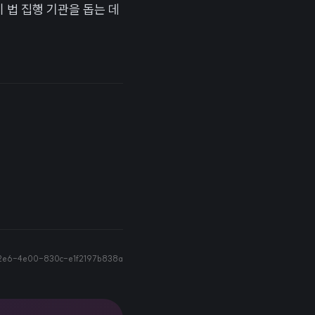
 법 집행 기관을 돕는 데
f2e6-4e00-830c-e1f2197b838a