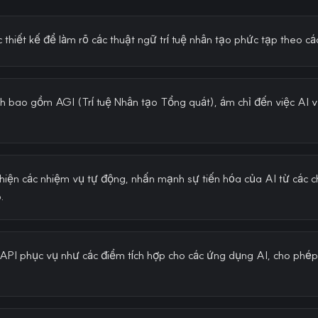
 thiết kế để làm rõ các thuật ngữ trí tuệ nhân tạo phức tạp theo cá
nh bao gồm AGI (Trí tuệ Nhân tạo Tổng quát), ám chỉ đến việc AI 
 hiện các nhiệm vụ tự động, nhấn mạnh sự tiến hóa của AI từ các 
.
 API phục vụ như các điểm tích hợp cho các ứng dụng AI, cho phép