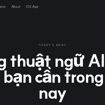
Demo
About
iOS App
TODAY'S BRIEF
g thuật ngữ AI
 bạn cần tron
nay