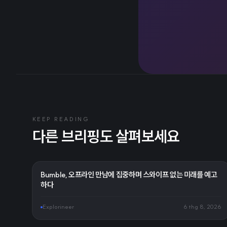
KEEP READING
다른 브리핑도 살펴보세요
Bumble, 오프라인 만남에 집중하며 스와이프 없는 미래를 예고
하다
Explorineer
6 thg 8, 2026