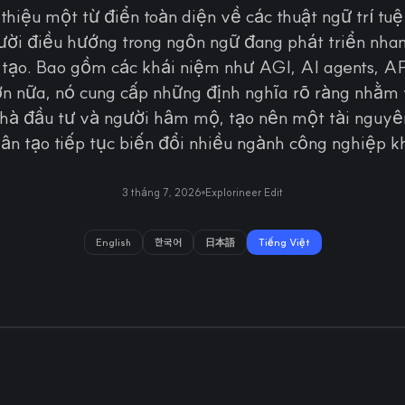
 thiệu một từ điển toàn diện về các thuật ngữ trí tu
ười điều hướng trong ngôn ngữ đang phát triển nha
n tạo. Bao gồm các khái niệm như AGI, AI agents, AP
ơn nữa, nó cung cấp những định nghĩa rõ ràng nhằm 
 nhà đầu tư và người hâm mộ, tạo nên một tài nguyên
nhân tạo tiếp tục biến đổi nhiều ngành công nghiệp k
3 tháng 7, 2026
Explorineer Edit
English
한국어
日本語
Tiếng Việt