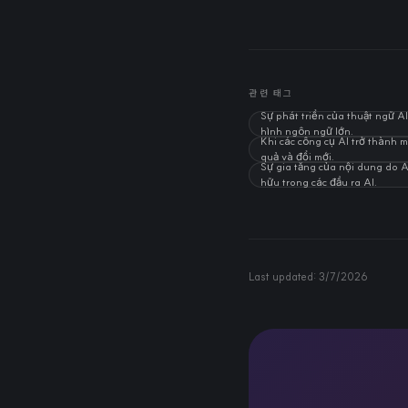
관련 태그
Sự phát triển của thuật ngữ A
hình ngôn ngữ lớn.
Khi các công cụ AI trở thành 
quả và đổi mới.
Sự gia tăng của nội dung do 
hữu trong các đầu ra AI.
Last updated:
3/7/2026