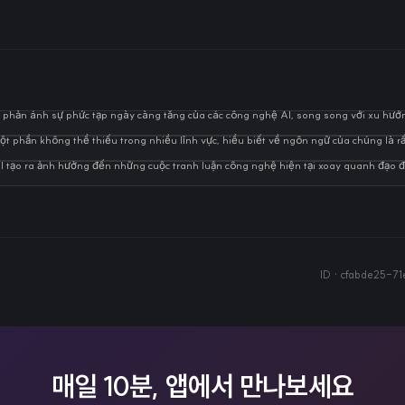
I phản ánh sự phức tạp ngày càng tăng của các công nghệ AI, song song với xu hướ
một phần không thể thiếu trong nhiều lĩnh vực, hiểu biết về ngôn ngữ của chúng là 
AI tạo ra ảnh hưởng đến những cuộc tranh luận công nghệ hiện tại xoay quanh đạo đ
ID ·
cfabde25-7
매일 10분, 앱에서 만나보세요