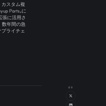
、カスタム複
 Parts」に
拡張に活用さ
、数年間の急
サプライチェ
공유