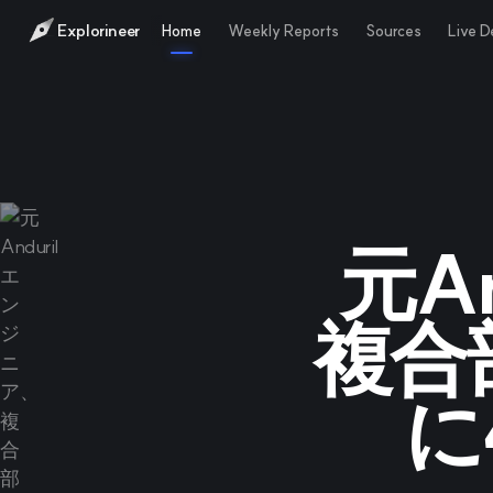
Explorineer
Home
Weekly Reports
Sources
Live 
元A
複合
に