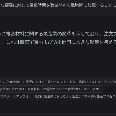
まな顧客に対して製造時間を数週間から数時間に短縮すること
特に複合材料に関する製造業の変革を示しており、注文
す。これは航空宇宙および防衛部門に大きな影響を与え
アップの台頭は、IT業界における主要なトレンドであり、迅速なプロトタイピング
宇宙および防衛分野における複合材料への需要増加の中で位置付けられています。
tolabsなどのスタートアップは、一般的な製造業におけるより迅速かつ効率的な生産プロ