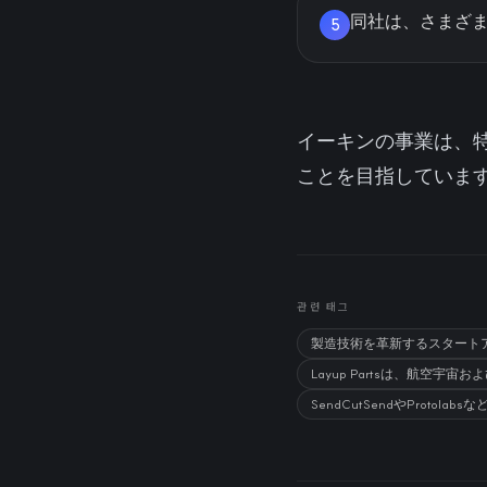
同社は、さまざ
5
イーキンの事業は、
ことを目指していま
관련 태그
製造技術を革新するスタート
Layup Partsは、航空
SendCutSendやPro