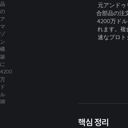
元アンドゥ
合部品の注文を
4200万
れます。複
速なプロト
핵심 정리