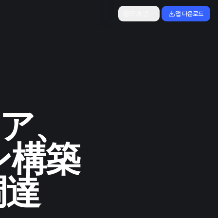
日本語
앱 다운로드
ニア、
ン構築
調達