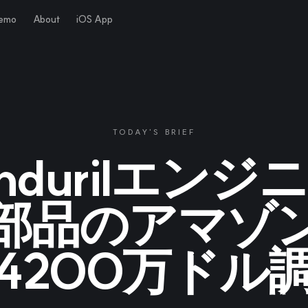
Demo
About
iOS App
TODAY'S BRIEF
ndurilエンジ
部品のアマゾ
4200万ドル