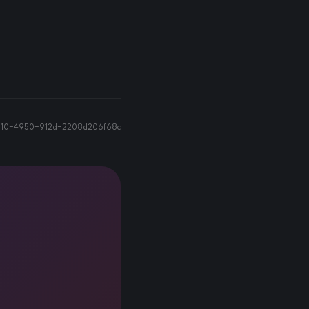
610-4950-912d-2208d206f68c