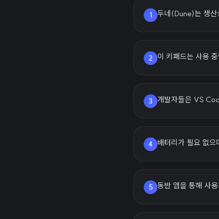
두네(Dune)는 생
1
이 키패드는 사용 중
2
개발자들은 VS Co
3
배터리가 필요 없으
4
동반 앱을 통해 사
5