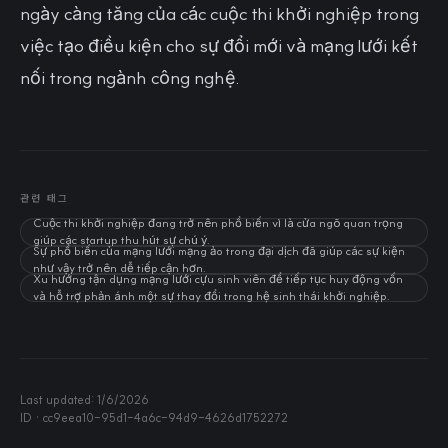
ngày càng tăng của các cuộc thi khởi nghiệp trong
việc tạo điều kiện cho sự đổi mới và mạng lưới kết
nối trong ngành công nghệ.
관련 태그
Cuộc thi khởi nghiệp đang trở nên phổ biến vì là cửa ngõ quan trọng
giúp các startup thu hút sự chú ý.
Sự phổ biến của mạng lưới mạng ảo trong đại dịch đã giúp các sự kiện
như vậy trở nên dễ tiếp cận hơn.
Xu hướng tận dụng mạng lưới cựu sinh viên để tiếp tục huy động vốn
và hỗ trợ phản ánh một sự thay đổi trong hệ sinh thái khởi nghiệp.
Last updated:
1/6/2026
ID ·
cc9eea10-95d1-4a6c-94d9-4626d1752272