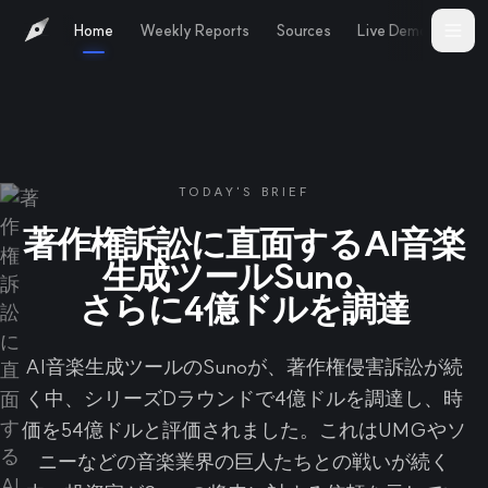
Home
Weekly Reports
Sources
Live Demo
Abo
TODAY'S BRIEF
著作権訴訟に直面するAI音楽
生成ツールSuno、
さらに4億ドルを調達
AI音楽生成ツールのSunoが、著作権侵害訴訟が続
く中、シリーズDラウンドで4億ドルを調達し、時
価を54億ドルと評価されました。これはUMGやソ
ニーなどの音楽業界の巨人たちとの戦いが続く