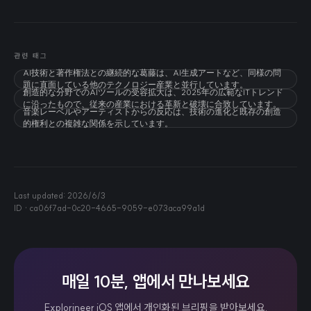
관련 태그
AI技術と著作権法との継続的な葛藤は、AI生成アートなど、同様の問
題に直面している他のテクノロジー産業と並行しています。
創造的な分野でのAIツールの受容拡大は、2025年の広範なITトレンド
に沿ったもので、従来の産業における革新と破壊に合致しています。
音楽レーベルやアーティストからの反応は、技術の進化と既存の創造
的権利との複雑な関係を示しています。
Last updated:
2026/6/3
ID ·
ca06f7ad-0c20-4665-9059-e073aca99a1d
매일 10분, 앱에서 만나보세요
Explorineer iOS 앱에서 개인화된 브리핑을 받아보세요.