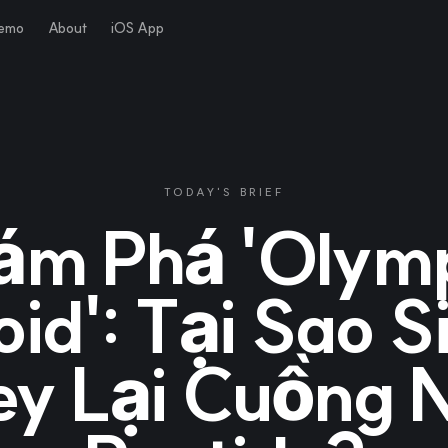
Demo
About
iOS App
TODAY'S BRIEF
ám Phá 'Olymp
oid': Tại Sao Si
ey Lại Cuồng 