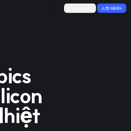
Tiếng Việt
앱 다운로드
ics
licon
Nhiệt