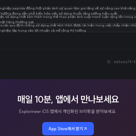
 nghiệp peptide đồng thời phản ánh sự quan tâm gia tăng về sự nâng cao khả năng 
hướng đang dần phổ biến hóa việc sử dụng thuốc tăng cường hiệu suất.
ệc sử dụng chất kích thích trong thể thao phản ánh cuộc tranh luận rộng lớn trong 
 mặt hàng thương mại.
của các quy định chống sử dụng chất kích thích được tái hiện trong việc chấp nhận 
nghiệp tập trung vào lợi nhuận và mở rộng thị trường.
ID ·
bb5e6a74-5
매일 10분, 앱에서 만나보세요
Explorineer iOS 앱에서 개인화된 브리핑을 받아보세요.
App Store에서 받기