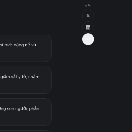
공유
ỉ trích nặng nề và
 giám sát y tế, nhằm
ờng con người, phản