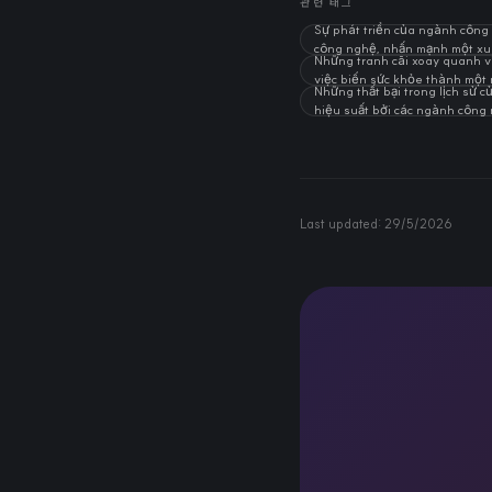
관련 태그
Sự phát triển của ngành công
công nghệ, nhấn mạnh một xu 
Những tranh cãi xoay quanh vi
việc biến sức khỏe thành một
Những thất bại trong lịch sử 
hiệu suất bởi các ngành công 
Last updated:
29/5/2026