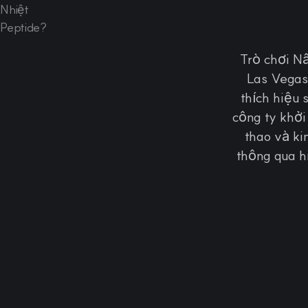
Trò chơi Nâ
Las Vegas
thích hiệu 
công ty khởi
thao và ki
thông qua h