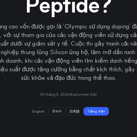
Peptide?
ng cao vốn được gọi là 'Olympic sử dụng doping' đã
, với sự tham gia của các vận động viên sử dụng các
suất dưới sự giám sát y tế. Cuộc thi gây tranh cãi n
 nghiệp thung lũng Silicon ủng hộ, làm mờ dần ranh 
nh doanh, khi các vận động viên tìm kiếm danh tiến
iệu suất được tăng cường bằng chất kích thích, gây r
sức khỏe và đạo đức trong thể thao.
30 tháng 5, 2026
Explorineer Edit
English
한국어
日本語
Tiếng Việt