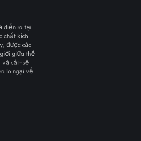
 diễn ra tại
 chất kích
ày, được các
giới giữa thể
g và cát-sê
a lo ngại về