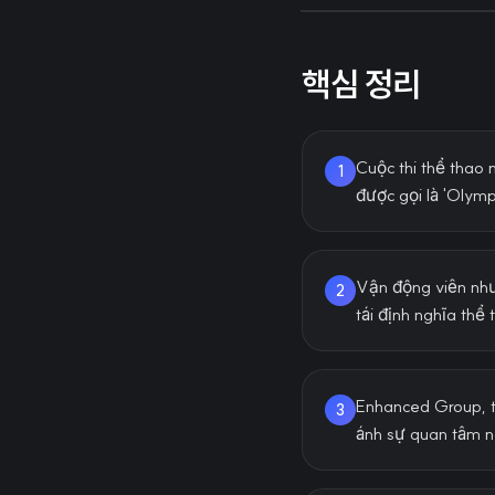
핵심 정리
Cuộc thi thể thao
1
được gọi là 'Olympi
Vận động viên như
2
tái định nghĩa thể 
Enhanced Group, t
3
ánh sự quan tâm ng