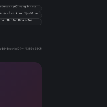
của con người trong lĩnh vực
xã hội về sức khỏe, đạo đức và
những thực hành tăng cường
d4d-4ebc-bd29-4f4385fc8805