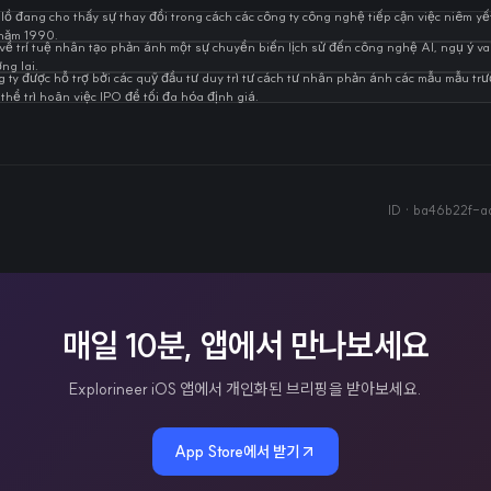
ồ đang cho thấy sự thay đổi trong cách các công ty công nghệ tiếp cận việc niêm yế
năm 1990.
 về trí tuệ nhân tạo phản ánh một sự chuyển biến lịch sử đến công nghệ AI, ngụ ý va
ng lai.
 ty được hỗ trợ bởi các quỹ đầu tư duy trì tư cách tư nhân phản ánh các mẫu mẫu trư
thể trì hoãn việc IPO để tối đa hóa định giá.
ID ·
ba46b22f-a
매일 10분, 앱에서 만나보세요
Explorineer iOS 앱에서 개인화된 브리핑을 받아보세요.
App Store에서 받기