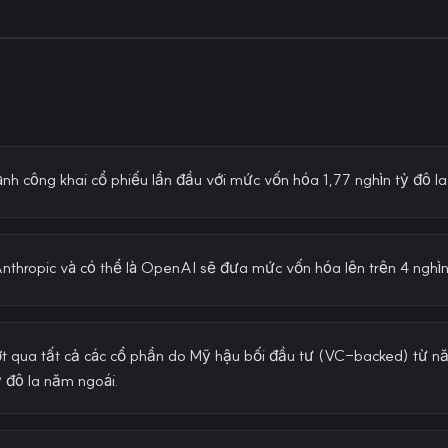
h công khai cổ phiếu lần đầu với mức vốn hóa 1,77 nghìn tỷ đô la
nthropic và có thể là OpenAI sẽ đưa mức vốn hóa lên trên 4 nghìn
ượt qua tất cả các cổ phần do Mỹ hậu bối đầu tư (VC-backed) từ n
 đô la năm ngoái.