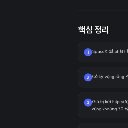
핵심 정리
SpaceX đã phát hàn
1
Có kỳ vọng rằng A
2
Giá trị kết hợp v
3
cộng khoảng 70 tỷ