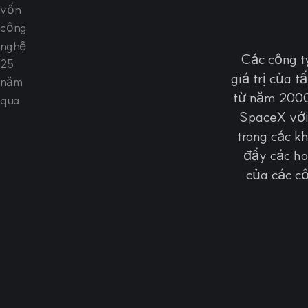
Các công t
giá trị của 
từ năm 2000,
SpaceX với 
trong các kh
đẩy các ho
của các cô