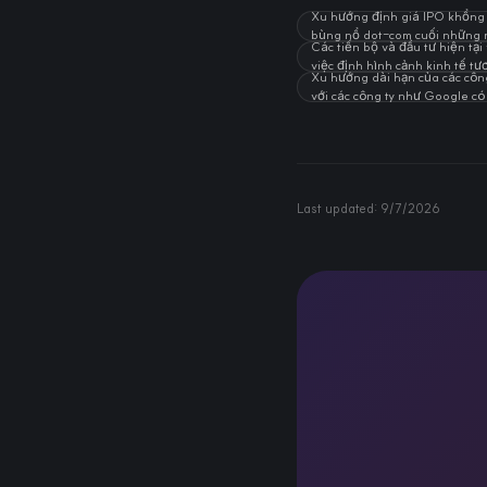
Xu hướng định giá IPO khổng l
bùng nổ dot-com cuối những 
Các tiến bộ và đầu tư hiện tại
việc định hình cảnh kinh tế tươ
Xu hướng dài hạn của các công
với các công ty như Google có 
Last updated:
9/7/2026