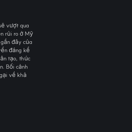
sẽ vượt qua
n rủi ro ở Mỹ
O gần đây của
uyển đáng kể
hân tạo, thúc
n. Bối cảnh
ngại về khả