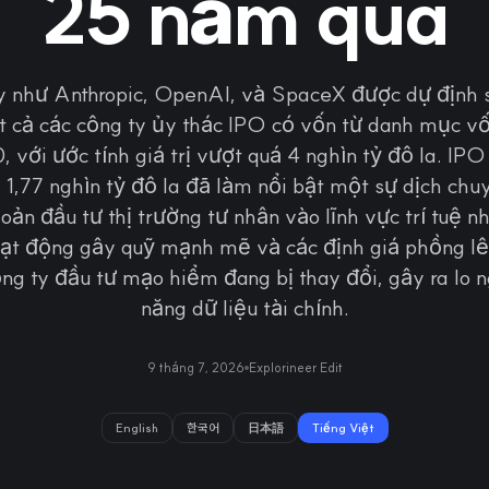
25 năm qua
y như Anthropic, OpenAI, và SpaceX được dự định 
tất cả các công ty ủy thác IPO có vốn từ danh mục vố
 với ước tính giá trị vượt quá 4 nghìn tỷ đô la. IP
1,77 nghìn tỷ đô la đã làm nổi bật một sự dịch ch
oản đầu tư thị trường tư nhân vào lĩnh vực trí tuệ n
ạt động gây quỹ mạnh mẽ và các định giá phồng lê
ng ty đầu tư mạo hiểm đang bị thay đổi, gây ra lo 
năng dữ liệu tài chính.
9 tháng 7, 2026
Explorineer Edit
English
한국어
日本語
Tiếng Việt