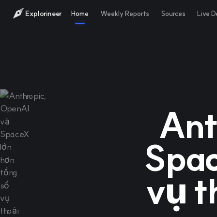
Explorineer
Home
Weekly Reports
Sources
Live 
Ant
Spac
vụ t