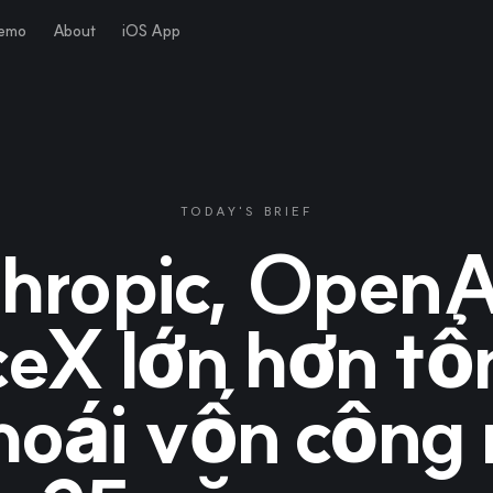
Demo
About
iOS App
TODAY'S BRIEF
hropic, OpenA
eX lớn hơn tổ
hoái vốn công