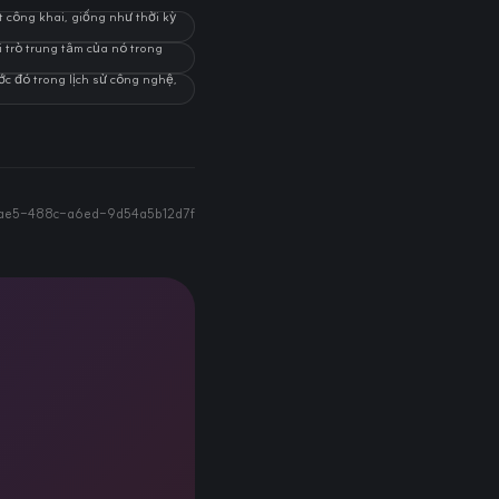
t công khai, giống như thời kỳ
i trò trung tâm của nó trong
ớc đó trong lịch sử công nghệ,
ae5-488c-a6ed-9d54a5b12d7f