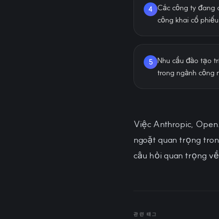
Các công ty đang d
4
công khai cổ phiếu
Nhu cầu đào tạo tr
5
trong ngành công 
Việc Anthropic, Open
ngoặt quan trọng tron
câu hỏi quan trọng về
관련 태그