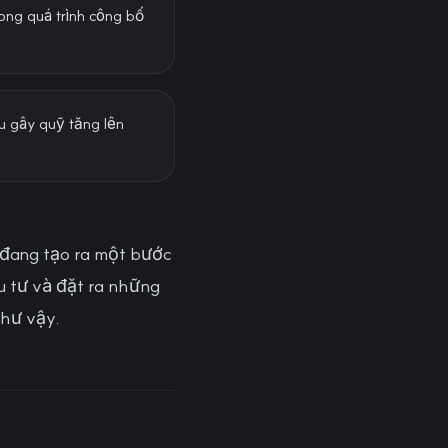
rong quá trình công bố
u gây quỹ tăng lên
 đang tạo ra một bước
u tư và đặt ra những
như vậy.