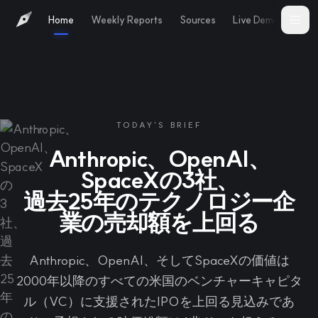
Home
Weekly Reports
Sources
Live Demo
Abo
TODAY'S BRIEF
Anthropic、OpenAI、
SpaceXの3社、
過去25年のテクノロジー企
業の売却額を上回る
Anthropic、OpenAI、そしてSpaceXの価値は
2000年以降のすべての米国のベンチャーキャピタ
ル（VC）に支援されたIPOを上回る見込みであ