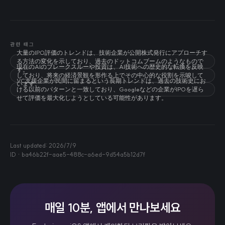
관련 태그
大量のIPO評価のトレンドは、技術企業が公開株式発行にアプローチす
る方法の変化を示しており、過去のドットコムブームのようなもので
現在のAIのブレークスルーや投資は、AI技術への歴史的な転換を反映
す。
しており、将来の経済景観を形作る上でその中心的な役割を示唆して
VC支援企業が民間に留まるという長期トレンドは、過去の技術史にお
います。
ける以前のパターンと一致しており、Googleなどの企業がIPOを遅ら
せて評価を最大化しようとしている可能性があります。
Last updated:
2026/7/9
ID ·
ba46b22f-aae5-488c-a6ed-9d54a5b12d7f
매일 10분, 앱에서 만나보세요