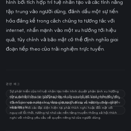
hình bởi tích hợp trí tuệ nhân tạo và các tính năng
tập trung vào người dùng, đánh dấu một sự tiến
hóa đáng kể trong cách chúng ta tương tác với
internet, nhấn mạnh vào một xu hướng tới hiệu
quả, tùy chỉnh và bảo mật có thể định nghĩa giai
đoạn tiếp theo của trải nghiệm trực tuyến.
관련 태그
Sự phát triển của trí tuệ nhân tạo trên trình duyệt phản ánh xu hướng
công nghệ thông tin tự động hóa và công nghệ trợ lý cá nhân lớn hơn
Sự xuất hiện của các giải pháp tập trung vào quyền riêng tư tương ứng
với mối lo ngại ngày càng tăng của người dùng về việc thu thập dữ liệu
Cảnh cạnh tranh hiện nay tương đương với các xu hướng công nghệ
và giám sát
trước đây, nơi các đại diện hiện tại phải thích nghi hoặc đối mặt với
nguy cơ lỗi thời, tương tự như các nền tảng truyền thông xã hội thích
nghi với những yêu cầu về quyền riêng tư của người dùng.