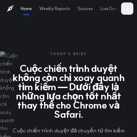
Home
Weekly Reports
Sources
Live Demo
Abo
TODAY'S BRIEF
Cuộc chiến trình duyệt
không còn chỉ xoay quanh
tìm kiếm — Dưới đây là
những lựa chọn tốt nhất
thay thế cho Chrome và
Safari.
Cuộc chiến trình duyệt đã chuyển từ tìm kiếm