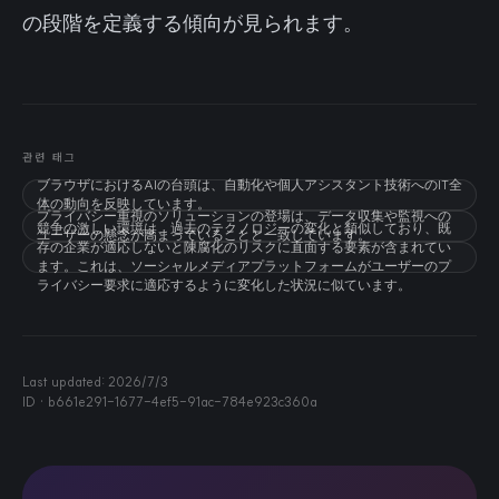
の段階を定義する傾向が見られます。
관련 태그
ブラウザにおけるAIの台頭は、自動化や個人アシスタント技術へのIT全
体の動向を反映しています。
プライバシー重視のソリューションの登場は、データ収集や監視への
競争の激しい環境は、過去のテクノロジーの変化と類似しており、既
ユーザーの懸念が高まっていることと一致しています。
存の企業が適応しないと陳腐化のリスクに直面する要素が含まれてい
ます。これは、ソーシャルメディアプラットフォームがユーザーのプ
ライバシー要求に適応するように変化した状況に似ています。
Last updated:
2026/7/3
ID ·
b661e291-1677-4ef5-91ac-784e923c360a