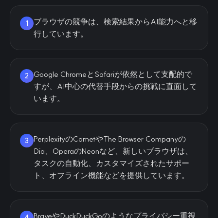
ブラウザの競争は、検索結果からAI能力へと移
1
行しています。
Google ChromeとSafariが依然として支配的で
2
すが、AI中心の代替手段からの挑戦に直面して
います。
PerplexityのCometやThe Browser Companyの
3
Dia、OperaのNeonなど、新しいブラウザは、
タスクの自動化、カスタマイズされたサポー
ト、オフライン機能などを提供しています。
BraveやDuckDuckGoのようなプライバシー重視
4