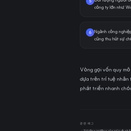
5
công ty lớn như W
Ngành công nghiệp 
6
cũng thu hút sự ch
Vòng gọi vốn quy mô 
dựa trên trí tuệ nhân
phát triển nhanh chón
관련 태그
Sự tăng trưởng của trí tuệ nh