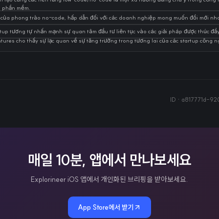
ển phần mềm.
 của phong trào no-code, hấp dẫn đối với các doanh nghiệp mong muốn đổi mới nh
up tương tự nhấn mạnh sự quan tâm đầu tư liên tục vào các giải pháp được thúc đẩy 
ures cho thấy sự lạc quan về sự tăng trưởng trong tương lai của các startup công n
ID ·
a817771d-92
매일 10분, 앱에서 만나보세요
Explorineer iOS 앱에서 개인화된 브리핑을 받아보세요.
App Store에서 받기