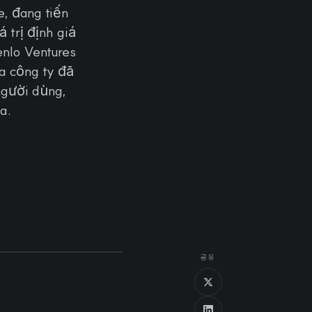
, đang tiến
 trị định giá
enlo Ventures
a công ty đã
người dùng,
a.
공유