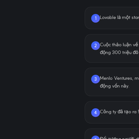
Lovable là một st
1
Cuộc thảo luận về 
2
động 300 triệu đô 
Menlo Ventures, mộ
3
động vốn này.
Công ty đã tạo ra 
4
Đối tượng người dù