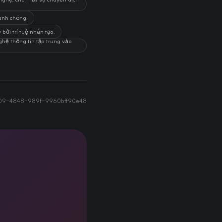
anh chóng.
bởi trí tuệ nhân tạo.
ghệ thông tin tập trung vào
09-4848-989f-9960bff90e48