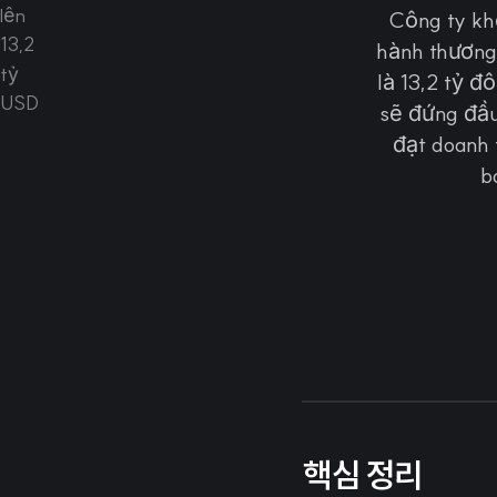
Công ty kh
hành thương 
là 13,2 tỷ đ
sẽ đứng đầu
đạt doanh 
b
핵심 정리