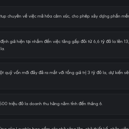
artup chuyên về việc mã hóa cảm xúc, cho phép xây dựng phần mề
định giá hiện tại nhắm đến việc tăng gấp đôi từ 6,6 tỷ đô la lên 13,
la.
t quỹ vốn mới đây đã ra mắt với tổng giá trị 3 tỷ đô la, dự kiến s
500 triệu đô la doanh thu hàng năm tính đến tháng 6.
ng của Lovable bao gồm các nhà sáng lập, nhà thiết kế, nhân viên