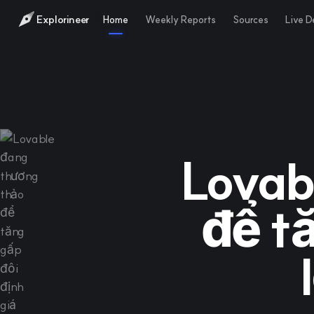
Explorineer
Home
Weekly Reports
Sources
Live 
Lovab
để tă