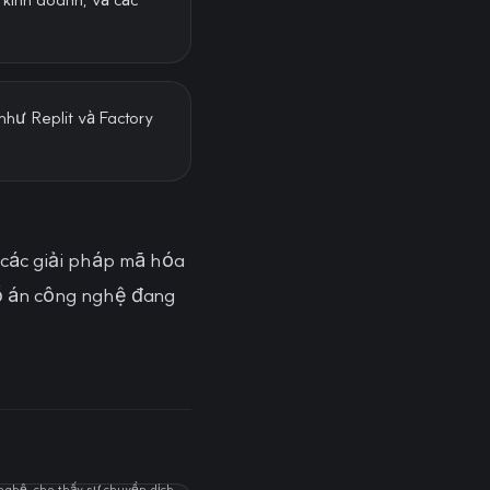
như Replit và Factory
các giải pháp mã hóa
đồ án công nghệ đang
nghệ, cho thấy sự chuyển dịch