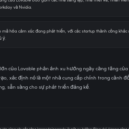
orkday và Nvidia.
mã hóa cảm xúc đang phát triển, với các startup thành công khác 
ú ý.
lớn của Lovable phản ánh xu hướng ngày càng tăng của 
 tạo, xác định nó là một nhà cung cấp chính trong cảnh 
g, sẵn sàng cho sự phát triển đáng kể.
ân tạo cùng các nền tảng low-code/no-code là một xu hướng đáng chú ý trong công 