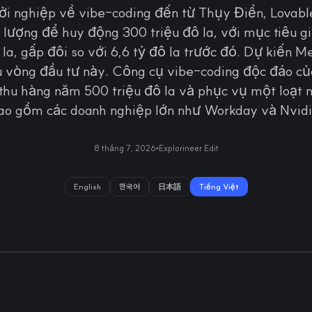
ởi nghiệp về vibe-coding đến từ Thụy Điển, Lovable
lượng để huy động 300 triệu đô la, với mục tiêu giá
ô la, gấp đôi so với 6,6 tỷ đô la trước đó. Dự kiến M
 vòng đầu tư này. Công cụ vibe-coding độc đáo củ
thu hàng năm 500 triệu đô la và phục vụ một loạt 
ao gồm các doanh nghiệp lớn như Workday và Nvidi
8 tháng 7, 2026
Explorineer Edit
English
한국어
日本語
Tiếng Việt