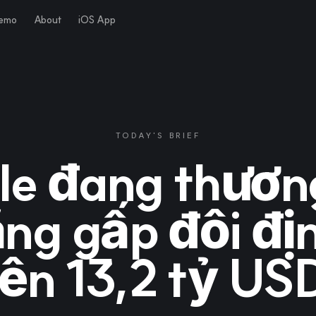
Demo
About
iOS App
TODAY'S BRIEF
le đang thươn
ng gấp đôi đị
lên 13,2 tỷ US