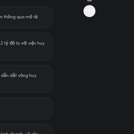
m thông qua mô tả.
2 tỷ đô la với việc huy
ẽ dẫn dắt vòng huy
 kinh doanh, và các