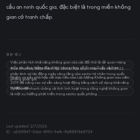
cầu an ninh quốc gia, đặc biệt là trong miền không
gian có tranh chấp.
관련 태그
Việc phân tích khả năng không gian của các đối thủ là rất quan trọng
giữa các căng thẳng địa chính trị gia tăng với Trung Quốc và Nga.
True Anomaly được thành lập bởi các cựu quân nhân vào năm 2022,
phản ánh sự tác động ngày càng tăng của sector tư nhân trong quốc
Nhiệm vụ này phù hợp với mục tiêu của Lực lượng Không gian sau năm
phòng quốc gia.
2019 để nâng cao sự sẵn sàng hoạt động bằng cách sử dụng khả năng
thương mại.
Sự đổi mới nhanh chóng và tính linh hoạt trong công nghệ không gian
là một xu hướng phát triển trong sector quốc phòng.
Last updated:
2/7/2026
ID ·
a530f547-0cb6-4f90-9efb-8d8887bb8704