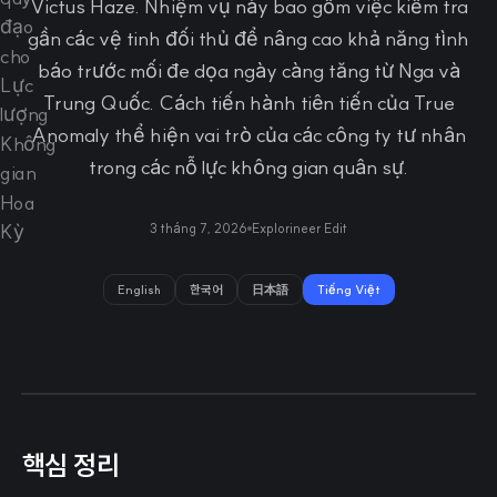
Victus Haze. Nhiệm vụ này bao gồm việc kiểm tra
gần các vệ tinh đối thủ để nâng cao khả năng tình
báo trước mối đe dọa ngày càng tăng từ Nga và
Trung Quốc. Cách tiến hành tiên tiến của True
Anomaly thể hiện vai trò của các công ty tư nhân
trong các nỗ lực không gian quân sự.
3 tháng 7, 2026
Explorineer Edit
English
한국어
日本語
Tiếng Việt
핵심 정리