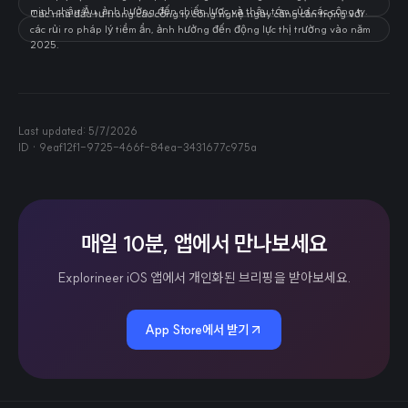
minh châu Âu, ảnh hưởng đến chiến lược và thâu tóm của các công ty.
Các nhà đầu tư trong các công ty công nghệ ngày càng cẩn trọng với
các rủi ro pháp lý tiềm ẩn, ảnh hưởng đến động lực thị trường vào năm
2025.
Last updated:
5/7/2026
ID ·
9eaf12f1-9725-466f-84ea-3431677c975a
매일 10분, 앱에서 만나보세요
Explorineer iOS 앱에서 개인화된 브리핑을 받아보세요.
App Store에서 받기