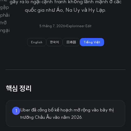
gây ra lo ngại cạnh tranh không lành mạnh ở các
quốc gia như Áo, Na Uy và Hy Lạp.
5 tháng 7, 2026
Explorineer Edit
English
한국어
日本語
Tiếng Việt
핵심 정리
Uber đã công bố kế hoạch mở rộng vào bảy thị
1
trường Châu Âu vào năm 2026.