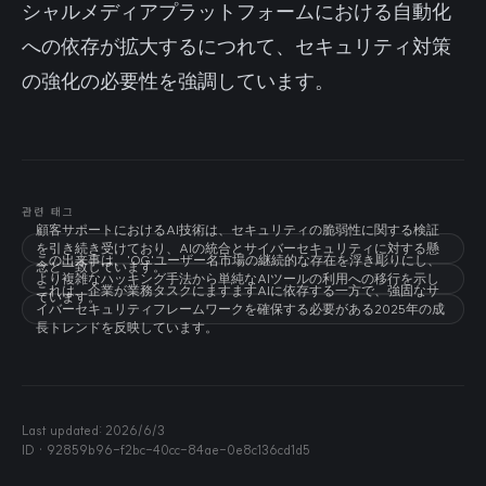
シャルメディアプラットフォームにおける自動化
への依存が拡大するにつれて、セキュリティ対策
の強化の必要性を強調しています。
관련 태그
顧客サポートにおけるAI技術は、セキュリティの脆弱性に関する検証
を引き続き受けており、AIの統合とサイバーセキュリティに対する懸
この出来事は、'OG'ユーザー名市場の継続的な存在を浮き彫りにし、
念と一致しています。
より複雑なハッキング手法から単純なAIツールの利用への移行を示し
これは、企業が業務タスクにますますAIに依存する一方で、強固なサ
ています。
イバーセキュリティフレームワークを確保する必要がある2025年の成
長トレンドを反映しています。
Last updated:
2026/6/3
ID ·
92859b96-f2bc-40cc-84ae-0e8c136cd1d5