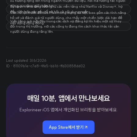
xu hướng rộng lớn trong ngành truyền dữ liệu, nơi mà tương tác người
dùng gia tăng giữ chân họ.
Sự cạnh tranh tăng cường từ các nền tảng như Netflix và Disney+, họ
đều tích hợp các yếu tố xã hội và nội dung ngắn.
Các nỗ lực trước đó của Plex trong mạng xã hội, bao gồm các tính năng
hồ sơ và đánh giá từ người dùng, cho thấy một chiến lược dài hạn để
Việc tăng giá mới đây trong các dịch vụ đăng ký tín hiệu một sự thay
xây dựng cộng đồng.
đổi trong thị trường, nơi các công ty đang tìm cách khai thác tài sản
người dùng đang tăng lên.
Last updated:
3/6/2026
ID ·
81109b1e-c7e8-4fe5-bb16-ffd30858dd02
매일 10분, 앱에서 만나보세요
Explorineer iOS 앱에서 개인화된 브리핑을 받아보세요.
App Store에서 받기