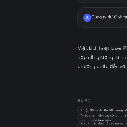
Công ty dự định t
6
Việc kích hoạt laser
hợp năng lượng tư nh
phương pháp đổi mới,
관련 태그
Cuộc đột phá của NIF trong n
Việc phát triển các công ng
công nghệ tiên tiến.
Các khoản đầu tư vào năng lượ