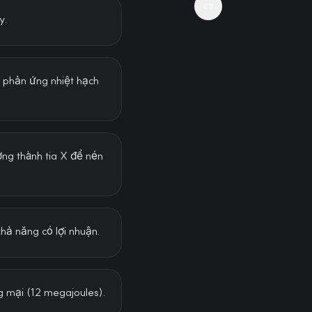
y.
ợc phản ứng nhiệt hạch
ợng thành tia X để nén
khả năng có lợi nhuận.
ng mại (12 megajoules).