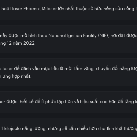
 hoạt laser Phoenix, là laser lớn nhất thuộc sở hữu riêng của công t
này được mô hình theo National Ignition Facility (NIF), nơi đạt đư
áng 12 năm 2022.
a laser để đánh vào mục tiêu là một tấm vàng, chuyển đổi năng lư
n ứng hợp nhất.
er được thiết kế để ít phức tạp hơn và hiệu suất cao hơn để tăng 
 1 kilojoule năng lượng, nhưng sẽ cần nhiều hơn cho tính khả thươ