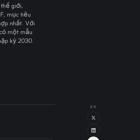
thế giới,
F, mục tiêu
hợp nhất. Với
 có một mẫu
hập kỷ 2030.
공유