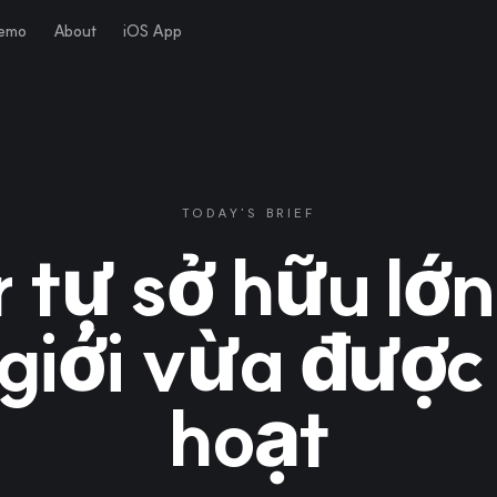
Demo
About
iOS App
TODAY'S BRIEF
r tự sở hữu lớn
giới vừa được
hoạt