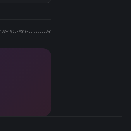
193-486a-9313-aef757c829a1