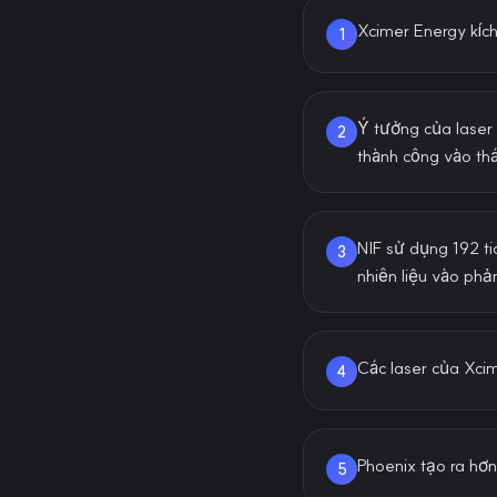
Xcimer Energy kích
1
Ý tưởng của laser 
2
thành công vào th
NIF sử dụng 192 ti
3
nhiên liệu vào phả
Các laser của Xcim
4
Phoenix tạo ra hơn
5