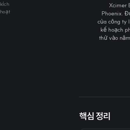
Xcimer E
Phoenix. Đ
của công ty 
kế hoạch p
thử vào năm
핵심 정리