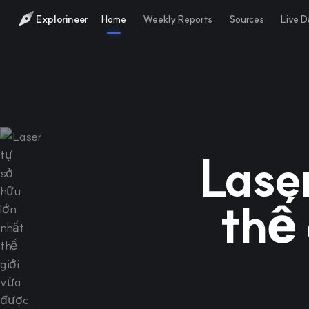
Explorineer
Home
Weekly Reports
Sources
Live 
Lase
thế 