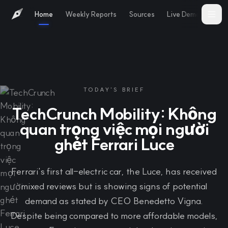
Home
Weekly Reports
Sources
Live Demo
Abo
TODAY'S BRIEF
TechCrunch Mobility: Không
quan trọng việc mọi người
ghét Ferrari Luce
Ferrari's first all-electric car, the Luce, has received
mixed reviews but is showing signs of potential
demand as stated by CEO Benedetto Vigna.
Despite being compared to more affordable models,