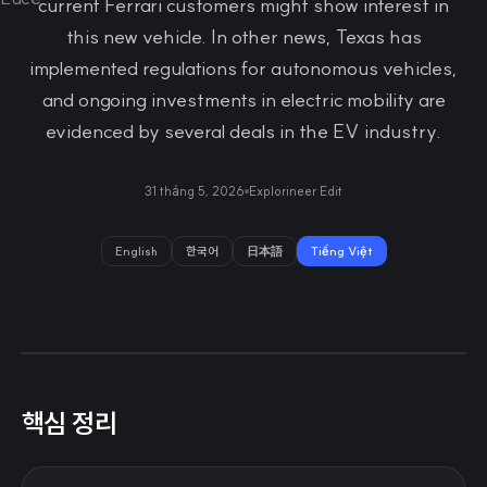
current Ferrari customers might show interest in
this new vehicle. In other news, Texas has
implemented regulations for autonomous vehicles,
and ongoing investments in electric mobility are
evidenced by several deals in the EV industry.
31 tháng 5, 2026
Explorineer Edit
English
한국어
日本語
Tiếng Việt
핵심 정리