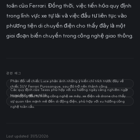
toán của Ferrari. Đồng thời, việc tiến hóa quy định
trong lĩnh vực xe tự lái và việc đầu tư liên tục vào
phương tiện di chuyển điện cho thấy đây là một
giai đoạn biến chuyển trong công nghệ giao thông.
관련 태그
Phản đối về chiếc Luce phản ánh những ý kiến chỉ trích trước đây về
chiếc SUV Ferrari Purosangue, sau đó trở nên thành công.
Các quy định của Texas phù hợp với xu hướng ngày càng nghiêm ngặt
trong lĩnh vực xe tự lái.
Hoạt động đầu tư trong công nghệ xe máy, xe điện và drone cho thấy
sự quan tâm mạnh mẽ đến di động điện, phù hợp với xu hướng công
nghệ toàn cầu.
Last updated:
31/5/2026