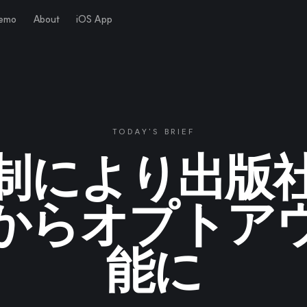
Demo
About
iOS App
TODAY'S BRIEF
制により出版社
からオプトア
能に