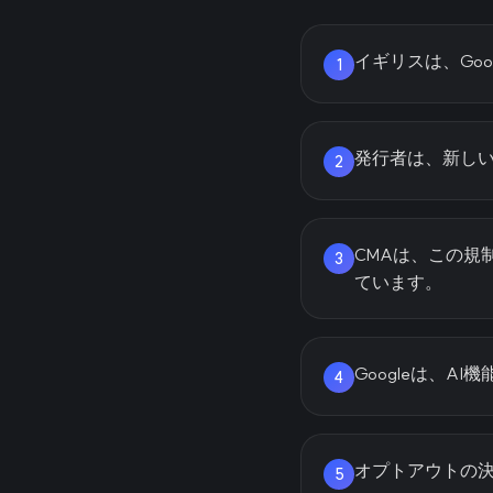
イギリスは、Go
1
発行者は、新しい
2
CMAは、この規
3
ています。
Googleは、
4
オプトアウトの
5