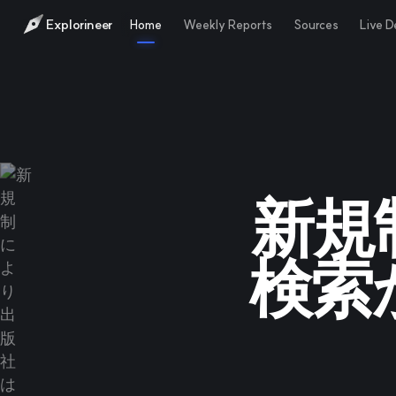
Explorineer
Home
Weekly Reports
Sources
Live 
新規
検索