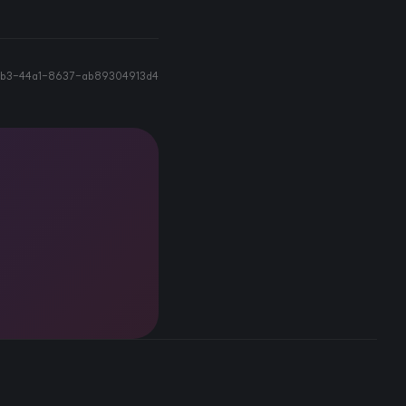
8b3-44a1-8637-ab89304913d4