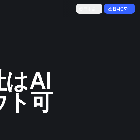
日本語
앱 다운로드
はAI
ウト可