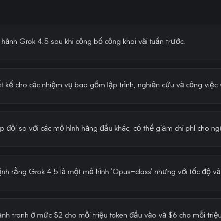
ành Grok 4.5 sau khi công bố công khai vài tuần trước.
t kế cho các nhiệm vụ bao gồm lập trình, nghiên cứu và công việc
p đôi so với các mô hình hàng đầu khác, có thể giảm chi phí cho ng
nh rằng Grok 4.5 là một mô hình 'Opus-class' nhưng với tốc độ và 
nh tranh ở mức $2 cho mỗi triệu token đầu vào và $6 cho mỗi triệu