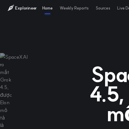
Explorineer
Home
Weekly Reports
Sources
Live 
Spa
4.5,
mô