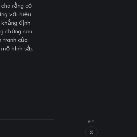
 cho rằng có
ờng với hiệu
, khẳng định
ng chúng sau
h tranh của
c mô hình sắp
공유