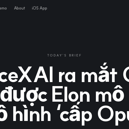
Demo
About
iOS App
TODAY'S BRIEF
ceXAI ra mắt 
 được Elon mô 
 hình ‘cấp Op