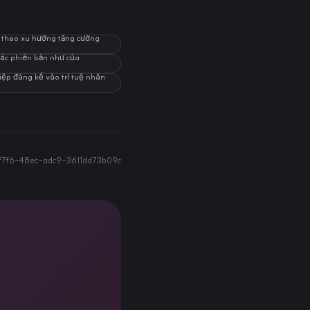
, theo xu hướng tăng cường
 các phiên bản như của
iệp đáng kể vào trí tuệ nhân
f7f6-48ec-adc9-3611dd73b09c