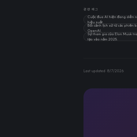
관련 태그
Cuộc đua AI hiện đang diễn r
hiệu suất.
Bối cảnh lịch sử từ các phiên 
OpenAI.
Sự tham gia của Elon Musk tr
tạo vào năm 2025.
Last updated:
8/7/2026