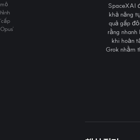
SpaceXAI đã
khả năng tự
quả gấp đôi
rằng nhanh 
khi hoàn t
Grok nhằm th