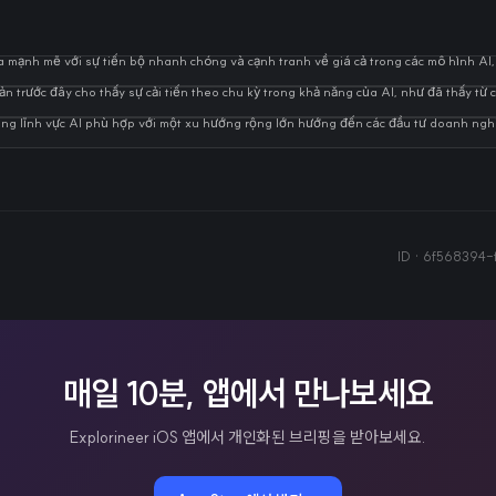
a mạnh mẽ với sự tiến bộ nhanh chóng và cạnh tranh về giá cả trong các mô hình AI
bản trước đây cho thấy sự cải tiến theo chu kỳ trong khả năng của AI, như đã thấy từ
ong lĩnh vực AI phù hợp với một xu hướng rộng lớn hướng đến các đầu tư doanh ngh
ID ·
6f568394-
매일 10분, 앱에서 만나보세요
Explorineer iOS 앱에서 개인화된 브리핑을 받아보세요.