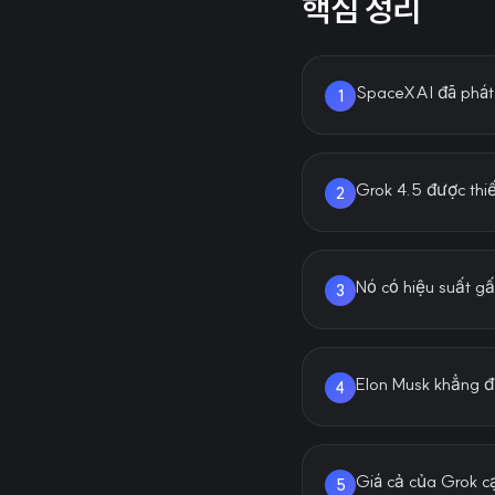
핵심 정리
SpaceXAI đã phát h
1
Grok 4.5 được thiế
2
Nó có hiệu suất gấ
3
Elon Musk khẳng đị
4
Giá cả của Grok cạ
5