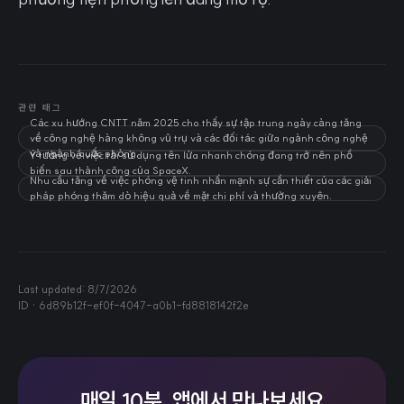
관련 태그
Các xu hướng CNTT năm 2025 cho thấy sự tập trung ngày càng tăng
về công nghệ hàng không vũ trụ và các đối tác giữa ngành công nghệ
và ngành quốc phòng.
Ý tưởng về việc tái sử dụng tên lửa nhanh chóng đang trở nên phổ
biến sau thành công của SpaceX.
Nhu cầu tăng về việc phóng vệ tinh nhấn mạnh sự cần thiết của các giải
pháp phóng thăm dò hiệu quả về mặt chi phí và thường xuyên.
Last updated:
8/7/2026
ID ·
6d89b12f-ef0f-4047-a0b1-fd8818142f2e
매일 10분, 앱에서 만나보세요