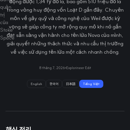
động được 1,34 tỷ đô la, bao gồm 510 triệu đô la
trong vòng huy động vốn Loạt D gần đây. Chuyên
môn về gây quỹ và công nghệ của Weil được kỳ
vọng sẽ giúp công ty mở rộng quy mô khi nó gần
đạt sẵn sàng vận hành cho tên lửa Nova của mình,
giải quyết những thách thức và nhu cầu thị trường
về việc sử dụng tên lửa một cách nhanh chóng.
8 tháng 7, 2026
Explorineer Edit
English
한국어
日本語
Tiếng Việt
핵심 정리