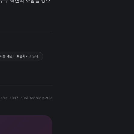
우주 혁신의 조합을 강조
재사용 개념이 표준화되고 있다.
ef0f-4047-a0b1-fd8818142f2e