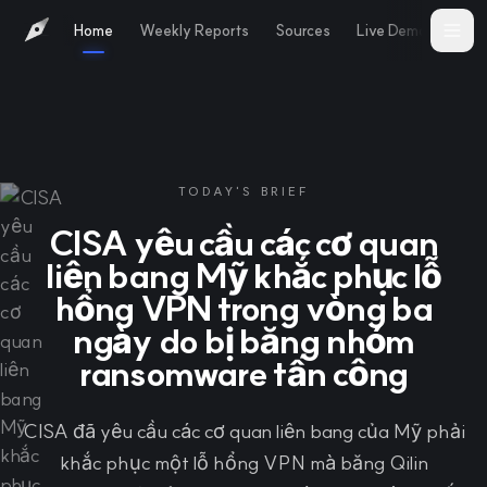
Home
Weekly Reports
Sources
Live Demo
Abo
TODAY'S BRIEF
CISA yêu cầu các cơ quan
liên bang Mỹ khắc phục lỗ
hổng VPN trong vòng ba
ngày do bị băng nhóm
ransomware tấn công
CISA đã yêu cầu các cơ quan liên bang của Mỹ phải
khắc phục một lỗ hổng VPN mà băng Qilin