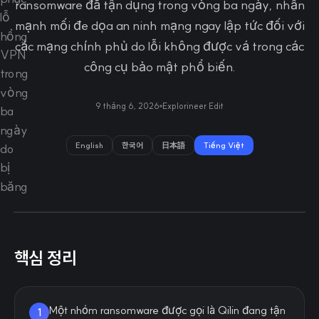
ransomware đã tận dụng trong vòng ba ngày, nhấn
mạnh mối đe dọa an ninh mạng ngay lập tức đối với
các mạng chính phủ do lỗi không được vá trong các
công cụ bảo mật phổ biến.
9 tháng 6, 2026
Explorineer Edit
English
한국어
日本語
Tiếng Việt
핵심 정리
Một nhóm ransomware được gọi là Qilin đang tận
1