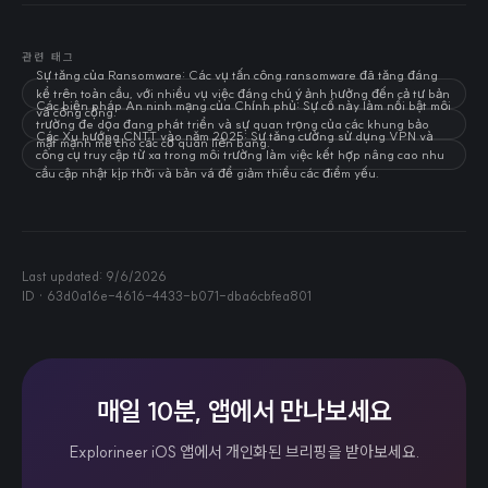
관련 태그
Sự tăng của Ransomware: Các vụ tấn công ransomware đã tăng đáng
kể trên toàn cầu, với nhiều vụ việc đáng chú ý ảnh hưởng đến cả tư bản
Các biện pháp An ninh mạng của Chính phủ: Sự cố này làm nổi bật môi
và công cộng.
trường đe dọa đang phát triển và sự quan trọng của các khung bảo
Các Xu hướng CNTT vào năm 2025: Sự tăng cường sử dụng VPN và
mật mạnh mẽ cho các cơ quan liên bang.
công cụ truy cập từ xa trong môi trường làm việc kết hợp nâng cao nhu
cầu cập nhật kịp thời và bản vá để giảm thiểu các điểm yếu.
Last updated:
9/6/2026
ID ·
63d0a16e-4616-4433-b071-dba6cbfea801
매일 10분, 앱에서 만나보세요
Explorineer iOS 앱에서 개인화된 브리핑을 받아보세요.