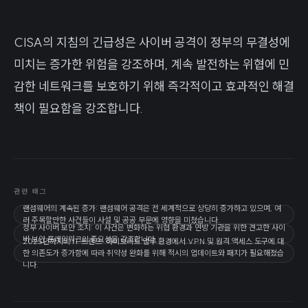
CISA의 지침의 긴급성은 사이버 공격이 정부의 무결성에
미치는 증가한 위험을 강조하며, 계속 발전하는 위협에 민
감한 네트워크를 보호하기 위해 즉각적이고 효과적인 해결
책이 필요함을 강조합니다.
관련 태그
랜섬웨어의 계속된 증가: 랜섬웨어 공격은 전 세계적으로 상당히 증가하고 있으며, 여
러 주목할만한 사건들이 사설 및 공공 부문에 영향을 미쳤습니다.
정부 사이버 보안 조치: 이 사건은 변화하는 위협 환경과 연방 기관을 위한 견고한 사이
버 보안 프레임워크의 중요성을 강조합니다.
2025년까지의 IT 트렌드: 하이브리드 업무 환경에서 VPN 및 원격 액세스 도구에 대
한 의존도가 증가함에 따라 취약성 완화를 위해 적시의 업데이트와 패치가 필요해졌습
니다.