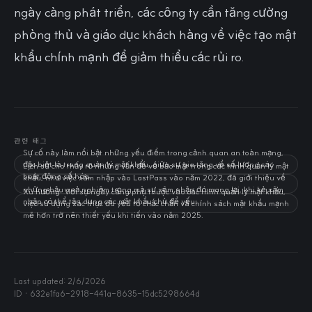
ngày càng phát triển, các công ty cần tăng cường
phòng thủ và giáo dục khách hàng về việc tạo mật
khẩu chính mạnh để giảm thiểu các rủi ro.
관련 태그
Sự cố này làm nổi bật những yếu điểm trong cảnh quan an toàn mạng,
đặc biệt là trong quản lý mật khẩu, giữa sự gia tăng về số lượng các
Lịch sử cho thấy rõ những vấn đề về bảo mật trong các trình quản lý mật
hoạt động số hóa.
khẩu, như việc xâm nhập vào LastPass vào năm 2022, đã giới thiệu về
những hậu quả nghiêm trọng mà sự xâm nhập đó mang lại, khi kẻ xâm
Xu hướng: Với sự ngày càng phụ thuộc vào các trình quản lý mật khẩu,
nhập có thể tận dụng các mật khẩu chủ để yếu.
việc sử dụng xác thực đa yếu tố chắc chắn và chính sách mật khẩu mạnh
mẽ hơn trở nên thiết yếu khi tiến vào năm 2025.
Last updated:
2/6/2026
ID ·
632e1fa6-2918-441a-8635-15dc5298664d