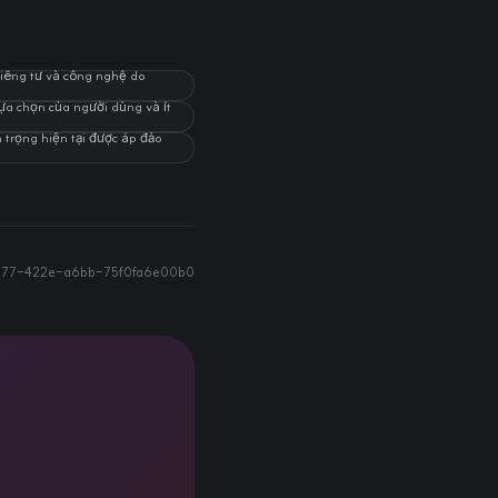
iêng tư và công nghệ do
lựa chọn của người dùng và ít
 trọng hiện tại được áp đảo
b77-422e-a6bb-75f0fa6e00b0