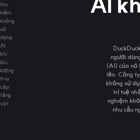
AI kh
DuckDuckG
người dùng
(AI) của nó 
lên. Công ty
không sử dụn
trí tuệ n
nghiệm khôn
nhu cầu n