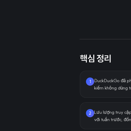
핵심 정리
DuckDuckGo đã phát
1
kiếm không dùng tr
Lưu lượng truy cậ
2
với tuần trước, đồ