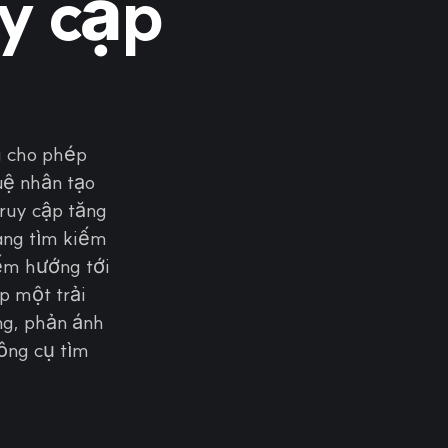
uy cập
i cho phép
uệ nhân tạo
truy cập tăng
rang tìm kiếm
iếm hướng tới
p một trải
ng, phản ánh
ông cụ tìm