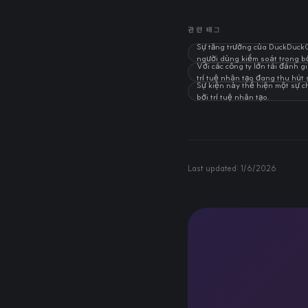
관련 태그
Sự tăng trưởng của DuckDuck
người dùng kiểm soát trong bối
Với các công ty lớn tái đánh g
trí tuệ nhân tạo đang thu hút 
Sự kiện này thể hiện một sự 
bởi trí tuệ nhân tạo.
Last updated:
1/6/2026