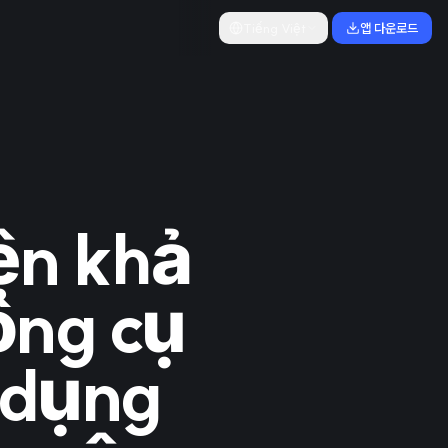
Tiếng Việt
앱 다운로드
ện khả
ông cụ
 dụng