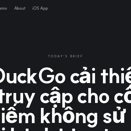
Demo
About
iOS App
TODAY'S BRIEF
uckGo cải thi
truy cập cho c
kiếm không sử