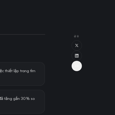
공유
c thiết lập trang tìm
o đã tăng gần 30% so