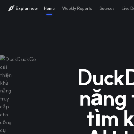
Explorineer
Home
Weekly Reports
Sources
Live 
DuckD
năng 
tìm 