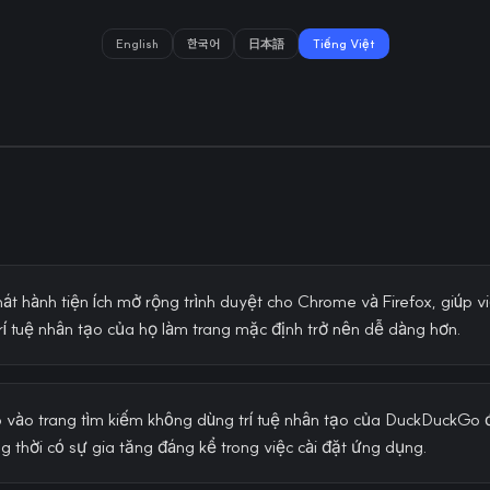
English
한국어
日本語
Tiếng Việt
 hành tiện ích mở rộng trình duyệt cho Chrome và Firefox, giúp việ
í tuệ nhân tạo của họ làm trang mặc định trở nên dễ dàng hơn.
p vào trang tìm kiếm không dùng trí tuệ nhân tạo của DuckDuckG
ng thời có sự gia tăng đáng kể trong việc cài đặt ứng dụng.