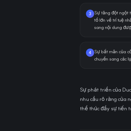
Sự tăng đột ngột 
3
tổ lớn về trí tuệ n
sang nội dung được
Sự bất mãn của côn
4
chuyển sang các l
Sự phát triển của Du
nhu cầu rõ ràng của n
thể thúc đẩy sự tiến t