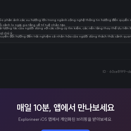
Go phản ánh các xu hướng lớn trong ngành công nghệ thông tin hướng đến quyền r
 cảnh lo ngại gia tăng về trí tuệ nhân tạo.
iá tương tác của người dùng với các công cụ tìm kiếm, các nền tảng thay thế ưu tiên 
sự chú ý.
chuyển đổi hướng đến trải nghiệm cá nhân hóa của người dùng thách thức cảnh quan
ID ·
60ce89f9-c
매일 10분, 앱에서 만나보세요
Explorineer iOS 앱에서 개인화된 브리핑을 받아보세요.