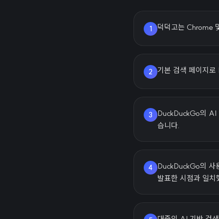
덕덕고는 Chrome 
1
기본 검색 페이지로 
2
DuckDuckGo의
3
습니다.
DuckDuckGo의
4
발표한 시점과 일치
대중의 AI 기반 검