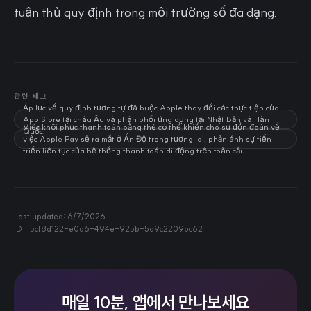
tuân thủ quy định trong môi trường số đa dạng.
관련 태그
Áp lực về quy định tương tự đã buộc Apple thay đổi các thực tiện của
App Store tại châu Âu và phân phối ứng dụng tại Nhật Bản và Hàn
Việc khôi phục thanh toán bằng thẻ có thể khiến cho sự đồn đoán về
Quốc.
việc Apple Pay sẽ ra mắt ở Ấn Độ trong tương lai, phản ánh sự tiến
triển liên tục của hệ thống thanh toán di động trên toàn cầu.
Last updated:
6/7/2026
ID ·
5cf8d122-e0d6-494e-925b-5a9c2209bc62
매일 10분, 앱에서 만나보세요